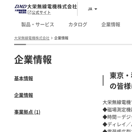
大栄無線電機株式会社
JA
公式サイト
製品・サービス
カタログ
企業情報
大栄無線電機株式会社
企業情報
企業情報
東京・
基本情報
の皆様
企業情報
大栄無線電機
◆磁場測定機
事業拠点 (1)
◆時間－デジタ
◆ディレイ／
◆電荷感応型