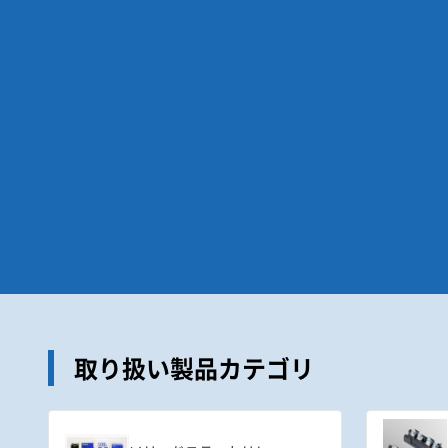
取り扱い製品カテゴリ