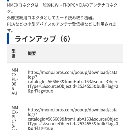
MMCXコネクタは一般的にWi - FiのPCMCIAのアンテナコネク
タ。
外部接続用コネクタとしてカード読み取り機器。
PDAなどの小型デバイスのアンテナ受信機などに利用されま
す。
ラインアップ（6）
型
概要
番
MM
https://mono.ipros.com/popup/download/cata
CX-
log/?
PL-
catalogId=566663&fromHub=163&sourceObjec
06
tType=1&sourceObjectId=2534555&bulkFlag=0
6-
&prFlag=true
AU
MM
https://mono.ipros.com/popup/download/cata
CX-
log/?
PL-
catalogId=566669&fromHub=163&sourceObjec
17
tType=1&sourceObjectId=2534555&bulkFlag=0
8-
&prFlag=true