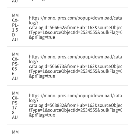
AU
MM
https://mono.ipros.com/popup/download/cata
CX-
log/?
PL-
catalogId=566662&fromHub=163&sourceObjec
1.5
tType=1&sourceObjectId=2534555&bulkFlag=0
D-
&prFlag=true
AU
MM
https://mono.ipros.com/popup/download/cata
CX-
log/?
PS-
catalogId=566673&fromHub=163&sourceObjec
06
tType=1&sourceObjectId=2534555&bulkFlag=0
6-
&prFlag=true
AU
MM
https://mono.ipros.com/popup/download/cata
CX-
log/?
PS-
catalogId=568882&fromHub=163&sourceObjec
17
tType=1&sourceObjectId=2534555&bulkFlag=0
8-
&prFlag=true
AU
MM