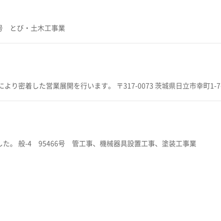
いたしました。 般-5 95466号 とび・土木工事業
本日２０２３年６月２日 日立に営業所を開設しました。 地域により密着した営業展開
この度、建設業の更新に伴い新たに塗装工事業を取得いたしました。 般-4 95466号 管工事、機械器具設置工事、塗装工事業