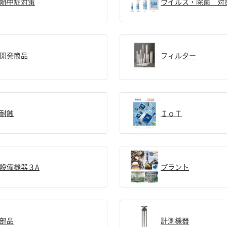
熱中症対策
ウイルス・除菌 対
開発商品
フィルター
耐蝕
ＩｏＴ
設備機器３A
プラント
部品
計測機器