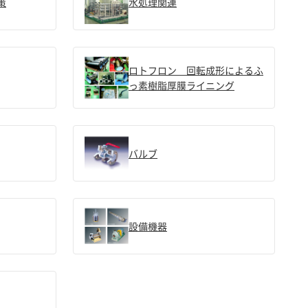
策
水処理関連
ロトフロン 回転成形によるふ
っ素樹脂厚膜ライニング
バルブ
設備機器