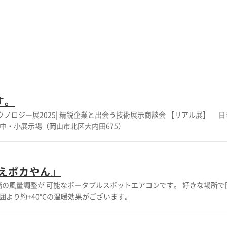
す。
クノロジー展2025| 精鋭企業と出会う技術展示商談会 【リアル展】 日時 
大・中・小展示場（岡山市北区大内田675）
えポカやん』
ポットエアコンです。 好きな場所で固定できる、フレキシブルなダクトを搭載。 夏場は、吹出口で
周囲より約+40℃の温暖効果がございます。