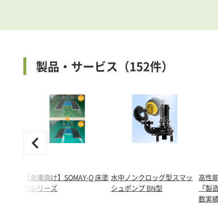
製品・サービス（152件）
【倉庫向け】SOMAY-Q 床塗
水中ノンクロッグ型スマッ
高性
料シリーズ
シュポンプ BN型
「製
数実