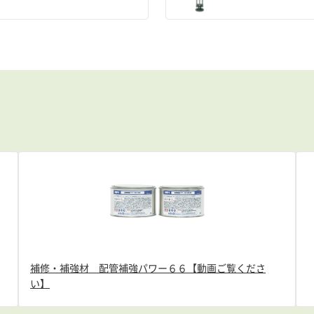
補修・補強材 配管補強パワー６６【動画ご覧くださ
い】