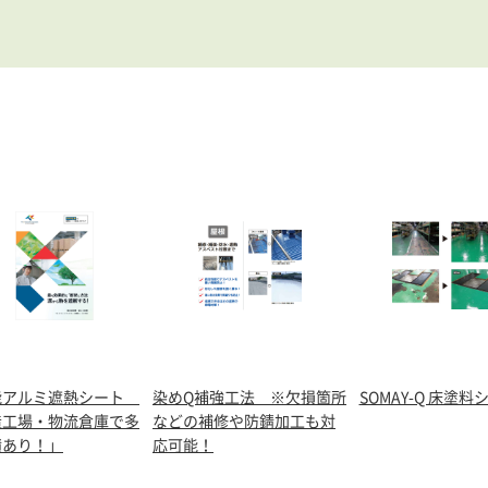
能アルミ遮熱シート
染めQ補強工法 ※欠損箇所
SOMAY-Q 床塗料
造工場・物流倉庫で多
などの補修や防錆加工も対
績あり！」
応可能！