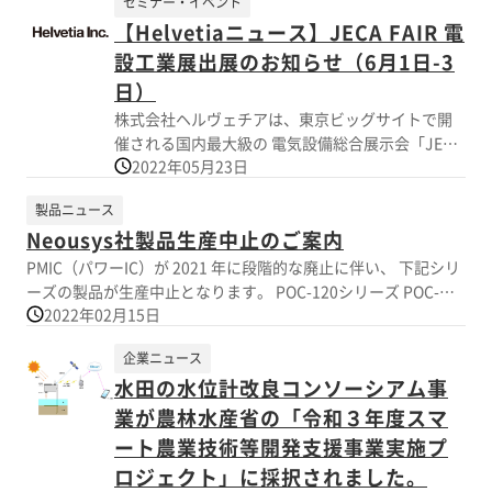
セミナー・イベント
IoT化ソリューションまで、お客様の課題解決を幅
【Helvetiaニュース】JECA FAIR 電
広くサポートします。 ■ 主な展示内容 1. Nessum
通信ソリューション（電力線・既設ケーブル活
設工業展出展のお知らせ（6月1日-3
用） 既存のケーブルを通信網に変えるアダプタお
日）
よび制御モジュールのデモを実施します。 ・
株式会社ヘルヴェチアは、東京ビッグサイトで開
VPLC-4000シリーズ ・Nessum-USB Type-C
催される国内最大級の 電気設備総合展示会「JECA
Bridge 2. Neousys Technology 産業用PC（エッジ
2022年05月23日
FAIR 2022 ～第70回電設工業展～」へ出展致しま
AI） 過酷な環境下でも動作する、高性能なGPUコ
す。 昨年6月の国内法改正により、高速電力線通信
ンピューティング製品を展示します。 ・Nuvo-
製品ニュース
HD-PLC方式の利用範囲は飛躍的に 広がるものと期
8108GC-XL：NVIDIA RTX5070Ti搭載可能、車載対
Neousys社製品生産中止のご案内
待されています。従来200Vまでの単相交流のみで
応の堅牢モデル ・Nuvo-9650AWPシリーズ：
あったものが、 600Vまでの単相及び三相交流でも
PMIC（パワーIC）が 2021 年に段階的な廃止に伴い、 下記シリ
Jetson AGX Orin搭載、IP66防水・防塵モデル
可能となり、ビル管理、工場内、水中・地中、 ま
ーズの製品が生産中止となります。 POC-120シリーズ POC-
たスタジアム施設など、そのユースケースは拡
2022年02月15日
120,POC-120MZ POC-200シリーズ POC-200,POC-210,POC-
大。 当アライアンスブースでは、様々な産業分野
212,POC-222 誠に勝手なお願いとはなりますが、下記の日程ま
企業ニュース
に「つなぐIoTソリューション」を提供し、 ビル管
でに、必要数をご確認頂き、 ご注文頂きますようお願い致しま
理、工場内ネットワーク、街の施設や機器間通信
水田の水位計改良コンソーシアム事
す。 メーカー最終受注日 ：2022年4月11日 弊社最終受
など、幅広い用途分野で 利用可能で、「IEEE
注日 ：2022年4月8日 メーカー最終製品出荷予定
業が農林水産省の「令和３年度スマ
1901」国際標準規格にも準拠のHD-PLC方式に関
日：2022年10月11日 ※メーカー受注数がPMICの在庫数より注
ート農業技術等開発支援事業実施プ
する新しい状況や アプリケーション動向を当アラ
文数が少ない場合は全数発注可能ですが 合計数量が在庫数量よ
ロジェクト」に採択されました。
イアンス企業各社より広く紹介いたします。 専用
り多い場合は一部キャンセルとなります。 恐れ入りますが、お