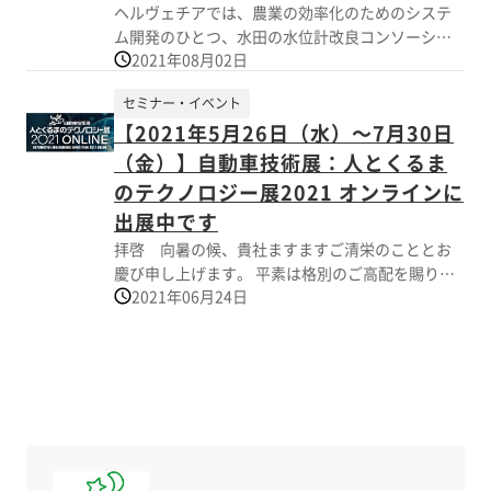
ヘルヴェチアでは、農業の効率化のためのシステ
LSI、モジュールから、アダプタ機器、各種デモン
早めに必要数量ご連絡ください。 推奨される代替品 POC-400、
ム開発のひとつ、水田の水位計改良コンソーシア
ストレーションまで、 現場の工事導入コストを抑
POC-40 ご不明な点及び代替推奨品についてのご質問等があり
2021年08月02日
ム事業が農林水産省の「令和３年度スマート農業
え利用が容易なHD-PLCソリューションをぜひご体
ましたら、 お気軽にお問い合わせください。
技術等開発支援事業実施プロジェクト」に採択さ
感ください。 みなさまのご来場を心よりお待ちし
セミナー・イベント
れました。 弊社のある岡山県は、桃やぶどうなど
ております。
【2021年5月26日（水）～7月30日
果樹栽培が盛んな一方、品質の高い米も産出して
いることをご存じでしょうか。 温暖な気候と晴れ
（金）】自動車技術展：人とくるま
の国とも呼ばれる日照量、三大河川の豊かな水を
のテクノロジー展2021 オンラインに
いただいて、良質の米づくり、県米として親しま
出展中です
れている朝日米は、昔からすし飯用に重宝され、
拝啓 向暑の候、貴社ますますご清栄のこととお
こしひかりのルーツとされています。 今回、備中
慶び申し上げます。 平素は格別のご高配を賜り厚
県民局農林水産事業部（新見農業普及指導センタ
2021年06月24日
く御礼申し上げます。 さて、自動車技術展：人と
ー）様らと共に、IoT技術を活用した遠隔監視シス
くるまのテクノロジー展2021 ONLINEの出展のご
テムの実現を目指します。 活動としましては、ほ
案内です。 株式会社ヘルヴェチアは、オンライン
場の水位測定に絞った安価な水位計を開発し、そ
で開催される、 「人とくるまのテクノロジー展
の適用状況（使い勝手）や精度、耐久性などを調
2021 ONLINE」へ出展しています。 車関連企業等
査し、その結果に応じて簡易水位計の普及を図り
の新技術・製品開発力・製品等を一堂に集めた国
ます。
内最大級の展示商談会です。 この機会に、是非当
社ブースへお立ち寄りください。 ＜ご入場方法＞
人とくるまのテクノロジー展2021 ONLINE