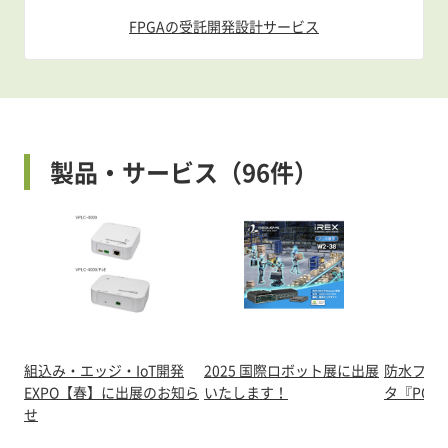
FPGAの受託開発設計サービス
製品・サービス（96件）
組込み・エッジ・IoT開発
2025 国際ロボット展に出展
防水ファ
EXPO【春】に出展のお知ら
いたします！
タ『POC-
せ