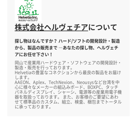
https://aee.expo-info.jsae.or.jp/ja/online/
株式会社ヘルヴェチア
について
探し物はなんですか？ ハード/ソフトの開発設計・製造
から、製品の販売まで ―あなたの探し物、ヘルヴェチ
アにお任せ下さい！
岡山で産業用ハードウェア・ソフトウェアの開発設計・
製造・販売を行っております。
Helvetiaの豊富なコネクションから最良の製品をお届け
します。
AAEON、Aplex、TechNexion、Neousysなど台湾を中
心に様々なメーカーの組込みボード、BOXPC、タッチ
パネルディスプレイ、シャーシ、電源等の産業用電子機
器を取扱っております。 また、お客様のご要望にあわ
せて標準品のカスタム、組立、検査、梱包までトータル
に承っております。