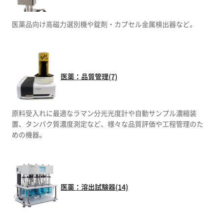
医薬品向け高磁力選別機や錠剤・カプセル金属検出器など。
医薬：品質管理(7)
原料受入れに最適なラマン分光光度計や自動サンプル濃縮装
置、タンパク質濃度測定など、様々な品質評価や工程管理のた
めの機器。
医薬：溶出試験器(14)