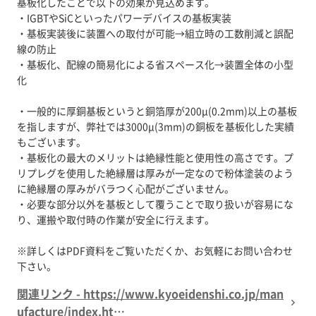
基板化したことで以下の効果が見込めます。
・IGBTやSiCといったパワーデバイスの基板実装
・基板実装後に装置への取付が可能→組立時の工数削減と誤配
線の防止
・基板化、配線の簡易化による省スペース化→装置全体の小型
化
・一般的に厚銅基板というと銅箔厚が200μ(0.2mm)以上の基板
を指しますが、弊社では3000μ(3mm)の銅板を基板化した実績
もございます。
・基板化の最大のメリットは絶縁性能と使用性の高さです。プ
リプレグを使用した絶縁層は厚みが一定なので粉体塗装のよう
に絶縁層の厚みがバラつく心配がございません。
・必要な部分以外を基板として覆うことで取り扱いが容易にな
り、運搬や取付時の作業が安全に行えます。
※詳しくはPDF資料をご覧いただくか、お気軽にお問い合わせ
下さい。
関連リンク - https://www.kyoeidenshi.co.jp/man
ufacture/index.ht…