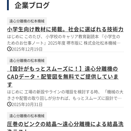
企業ブログ
遠心分離機の松本機械
小学生向け教材に掲載。社会に選ばれる技術力
はじめに このたび、 小学校のキャリア教育副読本 『小学生の
ためのお仕事ノート』2025年度 堺市版に 株式会社松本機械製
2025年12月19日
作所の仕事内容が掲載されました。 続きをみる
遠心分離機の松本機械
【設計がもっとスムーズに！】遠心分離機の
CADデータ・配管図を無料でご提供していま
す
はじめに 工場の新設やラインの増設を検討する時、 「機械の大
きさや配管の取り回しが分かれば、もっとスムーズに設計でき
2025年10月31日
るのに…」 そんな声を多くいただきます。 続きをみる
遠心分離機の松本機械
圧巻のピンクの結晶～遠心分離機による結晶洗