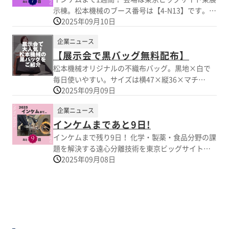
示棟。松本機械のブース番号は【4-N13】です。
2025年09月10日
特別講演会A会場の前で皆さまをお待ちしていま
す！
企業ニュース
【展示会で黒バッグ無料配布】
松本機械オリジナルの不織布バッグ。黒地×白で
毎日使いやすい。サイズは横47×縦36×マチ
2025年09月09日
8.5cm、A3も余裕です。 社長は毎日、PC・水筒・
折り畳み傘・ジム用品まで入れて通勤。社員から
企業ニュース
は「クリーニングに便利」「旅行のお土産用に最
インケムまであと9日!
適」と好評。 赤色も作りましたが「目立ちすぎ
る」の声があり、黒×白を増産。 INCHEM TOKYO
インケムまで残り9日！ 化学・製薬・食品分野の課
2025（9/17〜19＠東京ビッグサイト）で配布しま
題を解決する遠心分離技術を東京ビッグサイトで
す。 詳しくはリンクへ。
2025年09月08日
ご紹介します。 現場での課題解決を一緒に考えま
せんか？