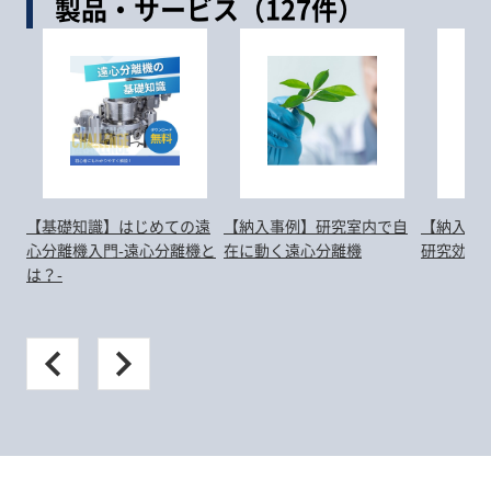
製品・サービス（127件）
【基礎知識】はじめての遠
【納入事例】研究室内で自
【納入事
心分離機入門-遠心分離機と
在に動く遠心分離機
研究効率U
は？-