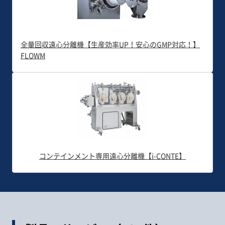
全量回収遠心分離機【生産効率UP！安心のGMP対応！】
FLOWM
コンテインメント専用遠心分離機【i-CONTE】