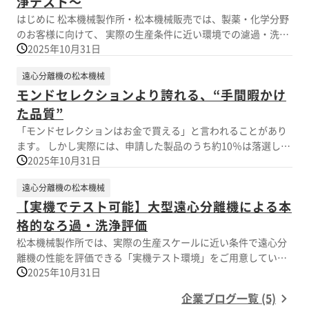
浄テスト～
はじめに 松本機械製作所・松本機械販売では、製薬・化学分野
のお客様に向けて、 実際の生産条件に近い環境での濾過・洗
2025年10月31日
浄・脱水テストを行っています。 続きをみる
遠心分離機の松本機械
モンドセレクションより誇れる、“手間暇かけ
た品質”
「モンドセレクションはお金で買える」と言われることがあり
ます。 しかし実際には、申請した製品のうち約10％は落選して
2025年10月31日
おり、 “誰でも取れる賞”というわけではありません。 この話を
きっかけに、私た...
遠心分離機の松本機械
【実機でテスト可能】大型遠心分離機による本
格的なろ過・洗浄評価
松本機械製作所では、実際の生産スケールに近い条件で遠心分
離機の性能を評価できる「実機テスト環境」をご用意していま
2025年10月31日
す。 「導入前に、処理結果を確認しておきたい」 「結晶のろ過
抵抗や洗浄効率を実際の...
企業ブログ一覧 (5)