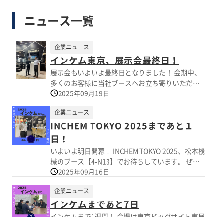
ニュース一覧
企業ニュース
インケム東京、展示会最終日！
展示会もいよいよ最終日となりました！ 会期中、
多くのお客様に当社ブースへお立ち寄りいただ
2025年09月19日
き、誠にありがとうございます。 本日がラストチ
ャンス！ ぜひこの機会に当社の製品・技術をご覧
企業ニュース
いただければ幸いです。 スタッフ一同、皆さまの
INCHEM TOKYO 2025まであと１
ご来場を心よりお待ちしております！
日！
いよいよ明日開幕！ INCHEM TOKYO 2025、松本機
械のブース【4-N13】でお待ちしています。 ぜひ
2025年09月16日
お気軽にお立ち寄りください！
https://mark3.co.jp/news/inchem-tokyo
企業ニュース
インケムまであと7日
インケムまで1週間！ 会場は東京ビッグサイト東展