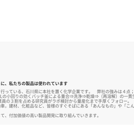
」に、私たちの製品は使われています
っている、石川県に本社を置く化学企業です。 弊社の強みは４点；(
000Lの小回りの効くバッチ釜による重合⇒洗浄⇒乾燥⇒（再溶解）の一
従業員の３割を占める研究員がラボ検討から量産化まで手厚くフォロー。
車，建材、化粧品など、皆様のすぐそばにある「あんなもの」や「こん
て、付加価値の高い製品開発に取り組んでいきます。