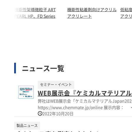
機能性架橋微粒子 ART
機能性粘着剤向けアクリル
低粘
PEARL HP、FD Series
アクリレート
アク
ニュース一覧
セミナー・イベント
WEB展示会『ケミカルマテリアルJ
弊社はWEB展示会「ケミカルマテリアルJapan2022-ONLINE-」に出展します。 ぜひご
https://www.chemmate.jp/online 展示内容： ・新製品；バイオマス材料、次世代通信材料、次世代自動車材料 ・低Tgアクリルポリマー；クリーンな粘接着剤用ポリマー ・メタ
2022年10月20日
クリル樹脂；高分子量樹脂、セラミックバインダ
ルアクリレート；短時間のUV架橋可能なアクリル
製品ニュース