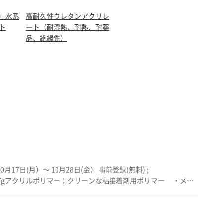
C）水系
高耐久性ウレタンアクリレ
ト
ート（耐湿熱、耐熱、耐薬
品、絶縁性）
リレート；短時間のUV架橋可能なウレタンポリマー ・アクリ