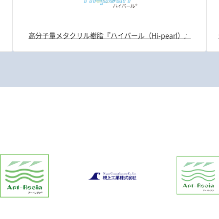
高分子量メタクリル樹脂『ハイパール（Hi-pearl）』