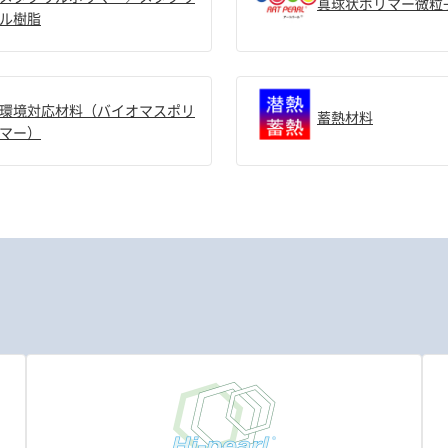
真球状ポリマー微粒
ル樹脂
環境対応材料（バイオマスポリ
蓄熱材料
マー）