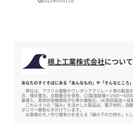
2022年03月11日
根上工業株式会社
について
あなたのすぐそばにある「あんなもの」や「そんなところ
弊社は、アクリル樹脂やウレタンアクリレート等の製造を行
合，塊状重合、沈殿重合を保有、(2)製造設備＝1500～6
基導入、真球状架橋微粒子化等の機能化、(4)受託製造＝
これら４つの「強み」を活かした製品は、電子材料，自動
ポリマー開発も手がけています。
お客様のモノ作り競争力を支える「縁の下の力持ち」とし