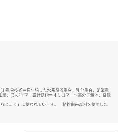
1)重合技術＝長年培った水系懸濁重合，乳化重合，溶液重
貫生産、(3)ポリマー設計技術＝オリゴマー～高分子量体、官能
なところ」に使われています。 植物由来原料を使用した