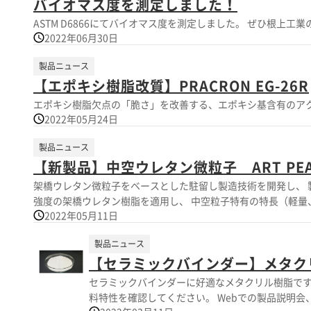
バイオマス度を測定しました！
ASTM D6866にてバイオマス度を測定しました。 ぜひ根
2022年06月30日
製品ニュース
【エポキシ樹脂改質】PRACRON EG-26R
エポキシ樹脂欠点の「脆さ」を改善する、エポキシ基含有のア
2022年05月24日
製品ニュース
【新製品】中空ウレタン微粒子 ART PEARL
架橋ウレタン微粒子をベースとした駐留し製造技術を開発し、 製品名ART PEARL H-600
強度の架橋ウレタン樹脂を適用し、 中空粒子特有の特長（軽量、断熱、光拡散性）を活かし
2022年05月11日
ださい。
製品ニュース
【セラミックバインダー】メタク
セラミックバインダーに好適なメタクリル樹脂です。 弊社得意の「水系懸濁重合」で製造しているため、 不純物の少ないポリマーとなっています。 ぜひカタログをダウンロ
料特性を確認してください。 Webでの製品説明