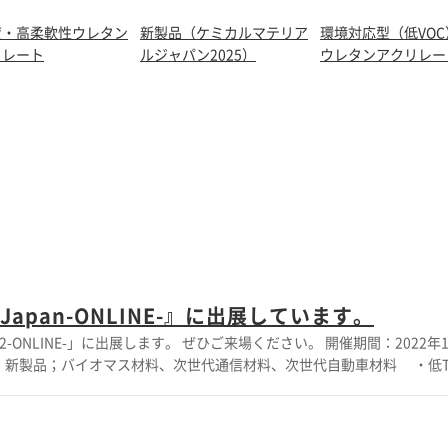
度・高柔軟性ウレタン
新製品（ケミカルマテリア
環境対応型（低VO
リレート
ルジャパン2025）
ウレタンアクリレー
apan-ONLINE-』に出展しています。
来場ください。 開催期間：2022年10月17日(月）～ 10月28日(金） 事前登録(無料) ;
ー用途 ・真球状架橋ポリマー微粒子；機能性微粒子 ・ウレタンアク
ポリマー