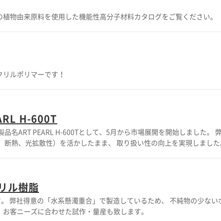
上工業の植物由来原料を使用した機能性高分子材料カタログをご覧ください。
クリルポリマーです！
 H-600T
Tとして、5月から市場展開を開始しました。 弊社は、独自の重合法を駆使して、 シェル材料(殻)に高靭性・高
たまま、 取り扱い性の向上を実現しました。 無償サンプルを準備しております。 お気軽にお問い合わ
リル樹脂
ードして材
会、お客ニーズに合わせた試作・量産も致します。