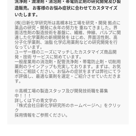
洗浄剤・潤滑剤・消泡剤・帯電防止剤の研究開発及び製
造販売。 お客様のお悩み症状に合わせてカスタマイズ
いたします。
(株)日新化学研究所は高槻本社工場を研究・開発 拠点に
薬品の研究・開発に永年の努力を 重ねてきました。界
面活性剤の製造技術を基盤に、繊維、伸線、パルプに関
連した化学薬剤の新規開発を はじめ、界面活性剤、高
分子化学薬剤、油脂 化学応用薬剤などの研究開発を行
なっています。
ユーザー様のニーズにマッチしたカスタマイズ商品開
発・技術 サービスに努めています。
一般産業用の消泡剤・配管洗浄剤・帯電防止剤・切削用
薬剤のラインアップも充実しております。まずは、お気
軽にご相談ください。お悩みの症状をまずは弊社にてラ
ボ評価し、最適な薬剤を選定・ご紹介させていただきま
す。
※高槻工場の製造スタッフ及び開発技術職を募集
中！！！
詳しくは下の青文字の
『株式会社日新化学研究所のホームページへ』をクリッ
ク
採用情報をご参照ください。