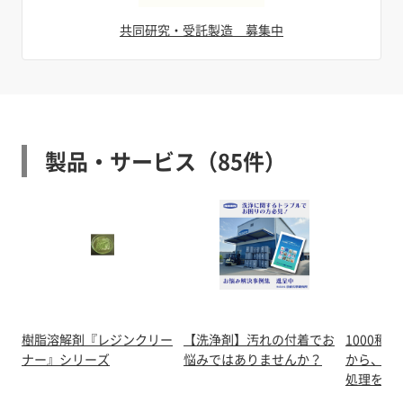
共同研究・受託製造 募集中
製品・サービス（85件）
樹脂溶解剤『レジンクリー
【洗浄剤】汚れの付着でお
1000種
ナー』シリーズ
悩みではありませんか？
から、お
処理をご