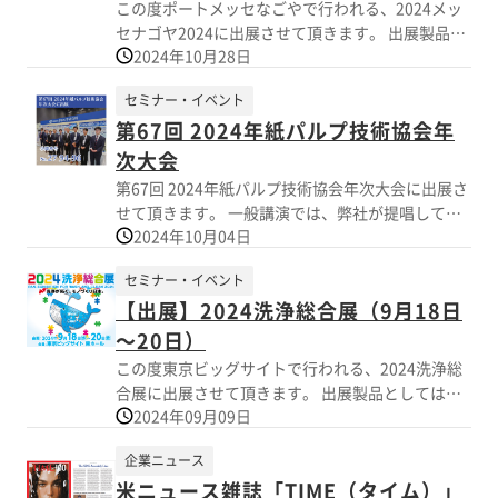
この度ポートメッセなごやで行われる、2024メッ
セナゴヤ2024に出展させて頂きます。 出展製品：
2024年10月28日
シリコーン溶解剤・洗浄剤、ランドリー用洗浄
剤、手洗い洗剤、工程用洗浄剤、防腐剤・殺菌
セミナー・イベント
剤、消泡剤など 皆様のご来場を心よりお待ちして
第67回 2024年紙パルプ技術協会年
おります。
次大会
第67回 2024年紙パルプ技術協会年次大会に出展さ
せて頂きます。 一般講演では、弊社が提唱してい
2024年10月04日
る、NISSIN-ピッチコントロールメソッド
（NISSIN-PCM）を用いた家庭紙工場における生産
セミナー・イベント
性と品質の向上、作業環境改善の取り組みについ
【出展】2024洗浄総合展（9月18日
て報告します。 皆様のご来場を心よりお待ちして
おります。
～20日）
この度東京ビッグサイトで行われる、2024洗浄総
合展に出展させて頂きます。 出展製品としてはシ
2024年09月09日
リコーン溶解剤・洗浄剤、ランドリー用洗浄剤、
手洗い洗剤、工程用洗浄剤、防腐剤・殺菌剤、消
企業ニュース
泡剤などを出展させていただきますので 是非お立
米ニュース雑誌「TIME（タイム）」
ち寄り下さい。 ブース番号：W-12