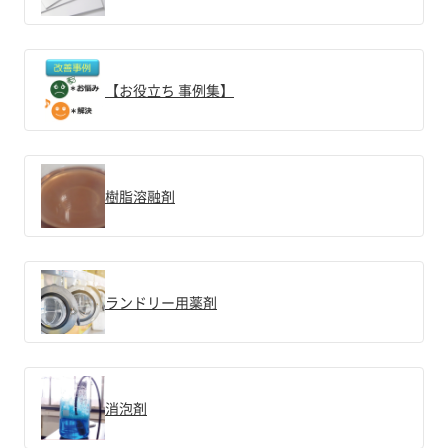
【お役立ち 事例集】
樹脂溶融剤
ランドリー用薬剤
消泡剤