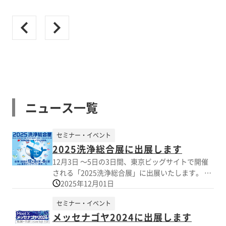
ニュース一覧
セミナー・イベント
2025洗浄総合展に出展します
12月3日 ～5日の3日間、東京ビッグサイトで開催
される「2025洗浄総合展」に出展いたします。 弊
2025年12月01日
社からは、シリコーンオイル用洗浄剤 (酸性・アル
カリ性タイプ)、シリコーン溶解剤、帯電防止剤、
セミナー・イベント
消泡剤などを展示予定です。 皆様のご来場を、心
メッセナゴヤ2024に出展します
よりお待ちしております。