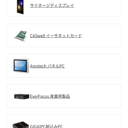
サイネージディスプレイ
CASwell イーサネットカード
Arestech パネルPC
EverFocus 産業用製品
GIGAIPC組込みPC