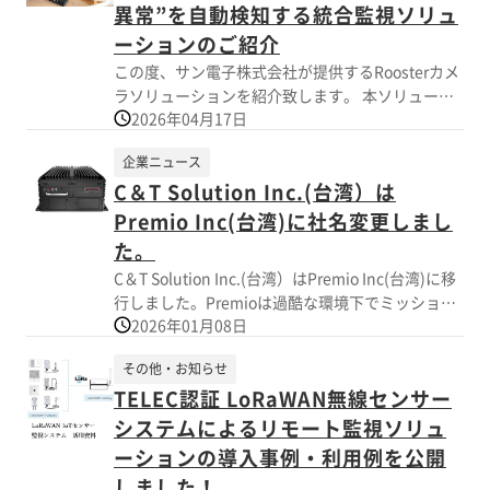
します。 詳細は関連製品もしくはカタログよりご
異常”を自動検知する統合監視ソリュ
覧頂けましたら幸いです。 製品は、粉塵の舞う工
ーションのご紹介
場・水のかかる食品加工ライン、振動や衝撃のあ
この度、サン電子株式会社が提供するRoosterカメ
る建設・工事現場(その他車載)、塩害や高い湿度と
ラソリューションを紹介致します。 本ソリューシ
海水に晒される船舶など、過酷な環境下でも使用
2026年04月17日
ョンは、従来の監視カメラの枠を超え、AIによる
可能です。さらに結露対策・耐腐食加工を施すこ
高度な画像解析と各種センサ連携により、「防
とで、長期間の安定稼働を実現します。 画面サイ
企業ニュース
犯」「安全管理」「業務効率化」に寄与する統合
ズ(インチ数)、解像度、輝度、入力端子、取付方法
C＆T Solution Inc.(台湾）は
監視システムです。 ■背景 近年、工場・建設現
（VESA／パネルマウント(埋め込み)/壁掛け/シャー
場・商業施設においては、以下のような課題が顕
Premio Inc(台湾)に社名変更しまし
シマウント/フラッシュマウント）などのカスタマ
在化しています。 ・労働災害の未然防止 ・人手不
た。
イズも柔軟に対応。 少量試作から量産まで、最適
足への対応 ・防犯・リスク管理の高度化 これらの
なモニターを提案致します。 本ページ内または弊
C＆T Solution Inc.(台湾）はPremio Inc(台湾)に移
課題に対し、従来の「録画中心の監視カメラ」で
社HPよりお気軽にお問い合わせください。
行しました。Premioは過酷な環境下でミッション
は対応が難しく、リアルタイムでの検知・通知が
2026年01月08日
クリティカルな運用を維持するための堅牢な産業
可能なAIソリューションのニーズが高まっていま
用コンピューターを設計、製造、提供する、業界
す。 ■特長 1．AIによる高度な安全管理 →事故の
その他・お知らせ
をリードする産業技術ソリューション プロバイダ
未然防止および現場の安全性向上に寄与します。
TELEC認証 LoRaWAN無線センサー
ーです。Premioは、市場動向を先取りし、世界標
2．防犯・セキュリティ機能 →リアルタイムでの異
準に準拠し、競争力のある価格で顧客のニーズに
システムによるリモート監視ソリュ
常検知により、迅速な対応を可能にします。 3．環
応えることに尽力しています。またISO9001:2015
ーションの導入事例・利用例を公開
境センサとの連携 →現場環境の見える化とリスク
認定企業で、EN50155、EN50121-3-2、E-Mark、
管理を同時に実現します。 4．クラウドによる一元
しました！