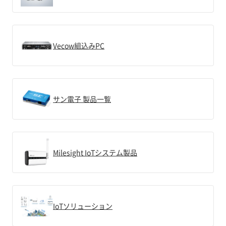
Vecow組込みPC
サン電子 製品一覧
Milesight IoTシステム製品
IoTソリューション