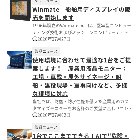
製品ニュース
Winmate 船舶用ディスプレイの販
売を開始します
1996年設立のWinmate Inc. は、堅牢型コンピュー
ティング技術およびミッションコンピューティン
2026年07月27日
グプラットフォームソリューションを提供する、
信頼されたグローバルプロバイダーです。
製品ニュース
Winmateの船舶用製品は、DNVGL-CG-0339、
使用環境に合わせて最適な1台をご提
IEC60945、IACS E10といった海洋機器規格に適合
しながら船舶業界特有の要件を満たすように設計
案します！ 産業用液晶モニター：
されています。産業グレードの設計、高度な機
工場・車載・屋外サイネージ・船
能、防衛規格への準拠を超えた厳格なテストによ
舶・建設現場・軍事向けなど、多様
り、Winmateのマリン製品は、過酷な環境、正確
な環境に対応
な海図表示、データ収集、さまざまな照明条件下
での見やすさなど、信頼性と耐久性に優れたソリ
当社では、防塵・防水性能を備えた産業用のカス
ューションを提供します。航海、監視、モニタリ
タマイズモニターをお客様のご要望に合わせて1台
ング、船舶自動化システムなど、どのようなソリ
2026年07月02日
から製作致します。 長年の取引によって信頼を築
ューションが必要な場合でも、Winmateはお客様
いた台湾・中国メーカーと連携し、設計・組立・
製品ニュース
に最適なソリューションを提供します。
品質検査・アフターサポートまで一貫対応。 用
1台でここまでできる！AIで"危険・
途・環境・コストに合わせて最適な構成をご提案