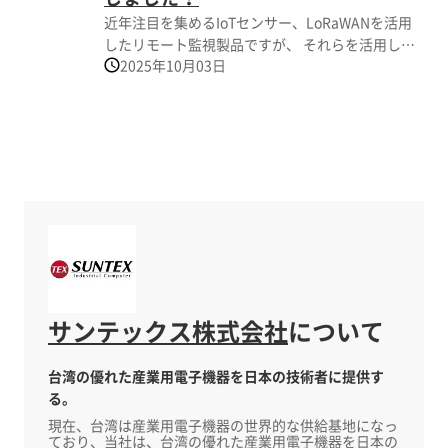
IEC62368-1、ICE62443-4-1等の国際交通規格認定
管理 →運用負荷の軽減と迅速な意思決定を支援し
近年注目を集めるIoTセンサー、LoRaWANを活用
を満たす高品質の車両用コンピューティング・シ
ます。 詳細は本ページの関連製品、関連カタログ
したリモート監視製品ですが、 それらを活用して
ステム製品を提供しています。
をご参照ください
2025年10月03日
具体的にどのようなことができるのかを知りたい
方に向けて 例えば下記のような活用事例を15件分
掲載した資料を作成致しました。 資料中に無い活
用例も多数ございます。 Milesight社のセンサーを
使用して行いたい内容をお問い合わせ頂けました
ら、 それに沿ってソリューションをご提案致しま
す。 資料中 掲載内容(一部) ・スマートレストラン
/ 店内混雑状況のリモート監視 ・スマート防災
/ 道路や鉄道の法面、斜面の傾き検知、崩壊検知 ・
スマート工場 / 低温対応 食品、薬品、化粧品向け
温度監視システム ・スマート農業 / 農業ハウス内
の温湿度、照度、土壌水分量のリモート監視 ・ス
サンテックス株式会社
について
マートシティ / ゴミ箱内容量のリモート管理システ
ム
台湾の優れた産業用電子機器を日本の技術者に提供す
る。
現在、台湾は産業用電子機器の世界的な供給基地になっ
ており、当社は、台湾の優れた産業用電子機器を日本の