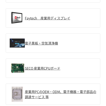
Faytech 産業用ディスプレイ
電子黒板・空気清浄機
SECO 産業用CPUボード
産業用PCのOEM・ODM、電子機器・電子部品の
調達サービス 等