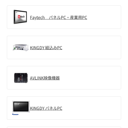
Faytech パネルPC・産業用PC
KINGDY 組込みPC
AVLINK映像機器
KINGDY パネルPC