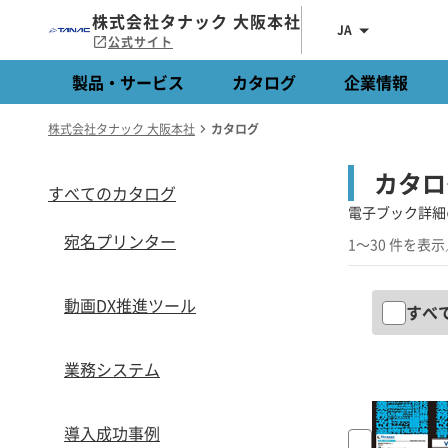
株式会社タナック 大阪本社
JA
公式サイト
製品・サービス
カタログ
企業情報
株式会社タナック 大阪本社
カタログ
カタロ
すべてのカタログ
電子ブック詳細
宛名プリンター
1～30 件を表示
動画DX推進ツール
すべ
業務システム
導入成功事例