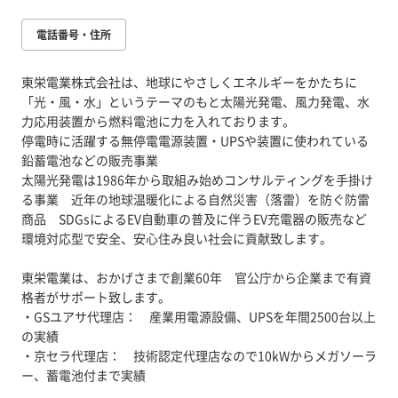
電話番号・住所
東栄電業株式会社は、地球にやさしくエネルギーをかたちに
「光・風・水」というテーマのもと太陽光発電、風力発電、水
力応用装置から燃料電池に力を入れております。
停電時に活躍する無停電電源装置・UPSや装置に使われている
鉛蓄電池などの販売事業
太陽光発電は1986年から取組み始めコンサルティングを手掛け
る事業 近年の地球温暖化による自然災害（落雷）を防ぐ防雷
商品 SDGsによるEV自動車の普及に伴うEV充電器の販売など
環境対応型で安全、安心住み良い社会に貢献致します。
東栄電業は、おかげさまで創業60年 官公庁から企業まで有資
格者がサポート致します。
・GSユアサ代理店： 産業用電源設備、UPSを年間2500台以上
の実績
・京セラ代理店： 技術認定代理店なので10kWからメガソーラ
ー、蓄電池付まで実績