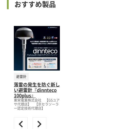
おすすめ製品
避雷針
落雷の発生を防ぐ新し
い避雷針『dinnteco
100plus』
東栄電業株式会社 【GSユア
サ代理店】 【京セラソーラ
ー認定技術代理店】