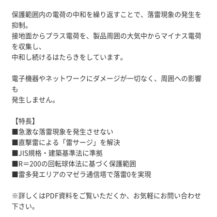
保護範囲内の電荷の中和を繰り返すことで、落雷現象の発生を
抑制。
接地面からプラス電荷を、製品周囲の大気中からマイナス電荷
を収集し、
中和し続けるはたらきをしています。
電子機器やネットワークにダメージが一切なく、周囲への影響
も
発生しません。
【特長】
■急激な落雷現象を発生させない
■直撃雷による「雷サージ」を解決
■JIS規格・建築基準法に準拠
■R＝200の回転球体法に基づく保護範囲
■雷多発エリアのマゼラ通信塔で落雷0を実現
※詳しくはPDF資料をご覧いただくか、お気軽にお問い合わせ
下さい。