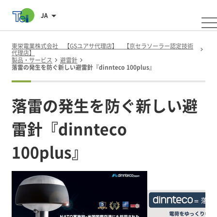
JA
東栄電業株式会社 【GSユアサ代理店】 【京セラソーラー認定技術
代理店】
製品・サービス
避雷針
落雷の発生を防ぐ新しい避雷針『dinnteco 100plus』
落雷の発生を防ぐ新しい避
雷針『dinnteco
100plus』