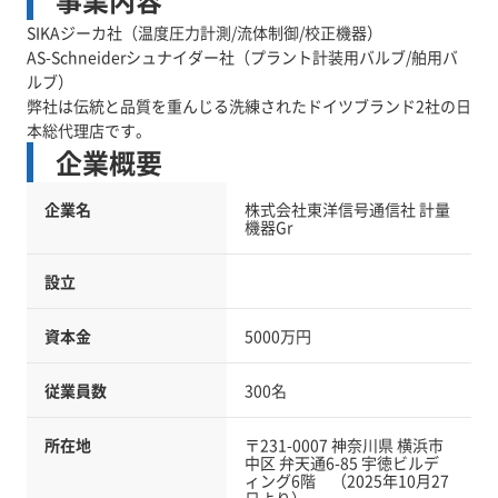
事業内容
SIKAジーカ社（温度圧力計測/流体制御/校正機器）
AS-Schneiderシュナイダー社（プラント計装用バルブ/舶用バ
ルブ）
弊社は伝統と品質を重んじる洗練されたドイツブランド2社の日
本総代理店です。
企業概要
企業名
株式会社東洋信号通信社 計量
機器Gr
設立
資本金
5000万円
従業員数
300名
所在地
〒231-0007 神奈川県 横浜市
中区 弁天通6-85 宇徳ビルデ
ィング6階 （2025年10月27