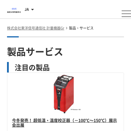
JA
株式会社東洋信号通信社 計量機器Gr
製品・サービス
製品サービス
注目の製品
今冬発売！ 超低温・温度校正器（－100℃～150℃）展示
会出展