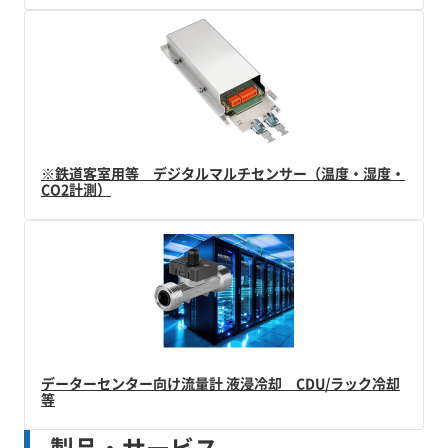
※鉄道客室用等 デジタルマルチセンサー（温度・湿度・
CO2計測）
データーセンター向け流量計 液浸冷却 CDU/ラック冷却
等