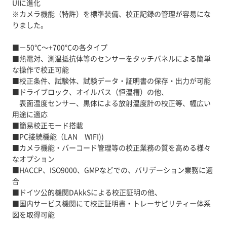
UIに進化
※カメラ機能（特許）を標準装備、校正記録の管理が容易にな
りました。
■－50℃～+700℃の各タイプ
■熱電対、測温抵抗体等のセンサーをタッチパネルによる簡単
な操作で校正可能
■校正条件、試験体、試験データ・証明書の保存・出力が可能
■ドライブロック、オイルバス（恒温槽）の他、
表面温度センサー、黒体による放射温度計の校正等、幅広い
用途に適応
■簡易校正モード搭載
■PC接続機能（LAN WIFI))
■カメラ機能・バーコード管理等の校正業務の質を高める様々
なオプション
■HACCP、ISO9000、GMPなどでの、バリデーション業務に適
合
■ドイツ公的機関DAkkSによる校正証明の他、
■国内サービス機関にて校正証明書・トレーサビリティー体系
図を取得可能