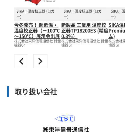
SIKA 温度校正器 (ロガ
SIKA 温度校正器 (ロガ
SIKA 温度
ー）
ー）
ー）
今冬発売！ 超低温・
新製品 工業用 温度校
SIKA温度
温度校正器（－100℃
正器TP18200ES (精度
Premium
～150℃）展示会出展
0.3％）
ム)
株式会社東洋信号通信社 計量
株式会社東洋信号通信社 計量
株式会社東洋信
機器Gr
機器Gr
機器Gr
取り扱い会社