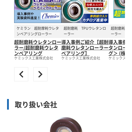
ケミラン 超耐摩耗ウレタ
超耐磨耗 TPUウレタンロ
超耐磨耗 T
ンベアリングローラー
ーラー
ーラー
超耐磨耗ウレタンロー
導入事例ご紹介【超耐
導入事例ご
ラー/超耐磨耗ウレタ
磨耗ウレタンローラー
タンローラ
ンベアリング
ベアリング】
グ＞ (株)
ケミックス工業株式会社
ケミックス工業株式会社
ケミックス工
取り扱い会社