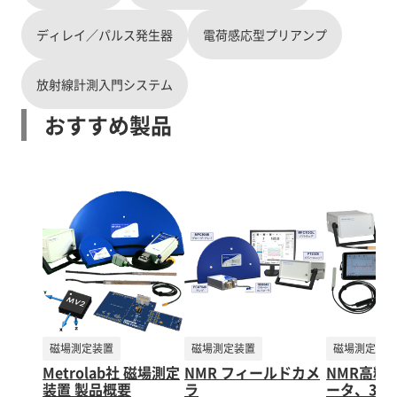
に処理することで S/N比が向上し、ケーブルを長く
1990年代にMRI磁石の磁場マッピングに革命をも
伸ばすことができます。
ディレイ／パルス発生器
たらした MFC3045磁気フィールドカメラに改良を
電荷感応型プリアンプ
加えた後継機種です。 従来のMFC3045は、磁場の
マッピングの所要時間を数時間から数分に短縮
放射線計測入門システム
し、位置決め誤差は1mm以下、ヒューマンエラー
やドリフト誤差を無視できるレベルに抑えた画期
おすすめ製品
的な製品でした。 このMFC2046は、従来の
MFC3045の良さを引き継ぎつつ、以下の改良を図
った新製品です。 ・マッピングできる磁場強度の
上限を、7Tから30Tに拡大 ・マッピングできるボ
ア径の最小値を、220mmから40mmに縮小 ・プロ
ーブ・アレイに搭載できるNMRプローブ数を、32
から255に拡大
磁場測定装置
磁場測定装置
磁場測定装置
Metrolab社 磁場測定
NMR フィールドカメ
NMR高精
装置 製品概要
ラ
ータ、3軸