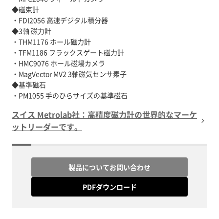
◆磁束計
・FDI2056 高速デジタル積分器
◆3軸 磁力計
・THM1176 ホール磁力計
・TFM1186 フラックスゲート磁力計
・HMC9076 ホール磁場カメラ
・MagVector MV2 3軸磁気センサ素子
◆基準磁石
・PM1055 手のひらサイズの基準磁石
スイス Metrolab社：高精度磁力計の世界的なマーケ
ットリーダーです。
製品についてお問い合わせ
PDFダウンロード