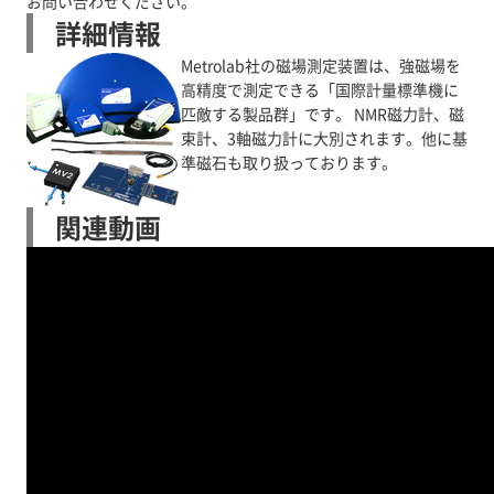
お問い合わせください。
詳細情報
Metrolab社の磁場測定装置は、強磁場を
高精度で測定できる「国際計量標準機に
匹敵する製品群」です。 NMR磁力計、磁
束計、3軸磁力計に大別されます。他に基
準磁石も取り扱っております。
関連動画