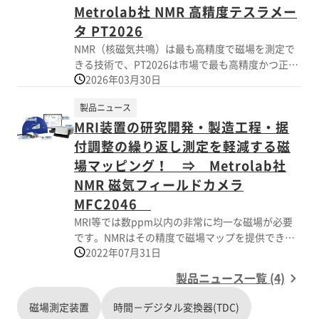
Metrolab社 NMR 高精度テスラメー
タ PT2026
NMR（核磁気共鳴）は最も高精度で磁場を測定で
きる技術で、PT2026は市場で最も高精度かつ正確
2026年03月30日
なNMR磁力計です。 ・好適な条件下では、10 ppb
未満の高精度を達成できます。 ・高磁場対応、不
製品ニュース
均一磁場での堅牢性、33 Hzの測定速度、検索時間
MRI装置の研究開発・製造工程・据
の改善などが特長です。 ・最新の高周波技術とコ
ンピューター技術で設計されたNMR磁力計で、多
付調整の繰り返し測定を軽減する磁
くの新しい用途を開拓できます。 磁場を測定する
場マッピング！ ⇒ Metrolab社
パルス波プローブは3種類あり、様々な測定レンジ
NMR 磁気フィールドカメラ
に柔軟に対応できます。 ・RFケーブル1本だけで
MFC2046
接続でき、プラグの抜き差しが容易です。 ・1326
プローブには 3軸ホール素子プローブが組み込ま
MRI等では数ppm以内の非常に均一な磁場が必要
れ、NMR信号のサーチが高速化できます。 ・1426
です。NMRはその精度で磁場マップを提供できる
プローブは、狭いギャップに収まるリモート・パ
2022年07月31日
唯一の磁気測定技術です。 MRIメーカーでの研究
ッシブ測定ヘッドを持つため、電子部品に損傷を
開発・製造工程・据付調整では、磁場マップ測定
製品ニュース一覧 (4)
与える高放射線環境にも対応できます。 ・1526プ
とシミング（磁場の不均一性補正）を繰り返す必
ローブは、狭いギャップに収まるリモート・アク
要があり、測定の正確さと所要時間短縮が非常に
磁場測定装置
時間－デジタル変換器(TDC)
ティブ測定ヘッドを持つため、NMR信号を局所的
重要です。 NFC2046磁気フィールドカメラは、