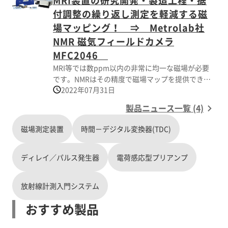
MRI装置の研究開発・製造工程・据
の改善などが特長です。 ・最新の高周波技術とコ
ンピューター技術で設計されたNMR磁力計で、多
付調整の繰り返し測定を軽減する磁
くの新しい用途を開拓できます。 磁場を測定する
場マッピング！ ⇒ Metrolab社
パルス波プローブは3種類あり、様々な測定レンジ
NMR 磁気フィールドカメラ
に柔軟に対応できます。 ・RFケーブル1本だけで
MFC2046
接続でき、プラグの抜き差しが容易です。 ・1326
プローブには 3軸ホール素子プローブが組み込ま
MRI等では数ppm以内の非常に均一な磁場が必要
れ、NMR信号のサーチが高速化できます。 ・1426
です。NMRはその精度で磁場マップを提供できる
プローブは、狭いギャップに収まるリモート・パ
2022年07月31日
唯一の磁気測定技術です。 MRIメーカーでの研究
ッシブ測定ヘッドを持つため、電子部品に損傷を
開発・製造工程・据付調整では、磁場マップ測定
製品ニュース一覧 (4)
与える高放射線環境にも対応できます。 ・1526プ
とシミング（磁場の不均一性補正）を繰り返す必
ローブは、狭いギャップに収まるリモート・アク
要があり、測定の正確さと所要時間短縮が非常に
磁場測定装置
時間－デジタル変換器(TDC)
ティブ測定ヘッドを持つため、NMR信号を局所的
重要です。 NFC2046磁気フィールドカメラは、
に処理することで S/N比が向上し、ケーブルを長く
1990年代にMRI磁石の磁場マッピングに革命をも
伸ばすことができます。
ディレイ／パルス発生器
たらした MFC3045磁気フィールドカメラに改良を
電荷感応型プリアンプ
加えた後継機種です。 従来のMFC3045は、磁場の
マッピングの所要時間を数時間から数分に短縮
放射線計測入門システム
し、位置決め誤差は1mm以下、ヒューマンエラー
やドリフト誤差を無視できるレベルに抑えた画期
おすすめ製品
的な製品でした。 このMFC2046は、従来の
MFC3045の良さを引き継ぎつつ、以下の改良を図