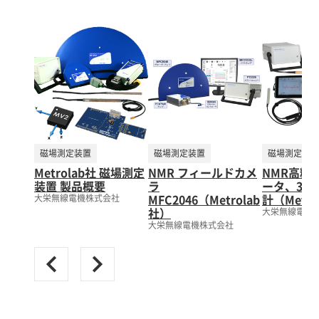
った新製品です。 ・マッピングできる磁場強度の
上限を、7Tから30Tに拡大 ・マッピングできるボ
ア径の最小値を、220mmから40mmに縮小 ・プロ
ーブ・アレイに搭載できるNMRプローブ数を、32
から255に拡大
磁場測定装置
磁場測定装置
磁場測定装置
Metrolab社 磁場測定
NMR フィールドカメ
NMR高精
装置 製品概要
ラ
ータ、3軸
MFC2046（Metrolab
計（Metro
大栄無線電機株式会社
社）
大栄無線電機
大栄無線電機株式会社