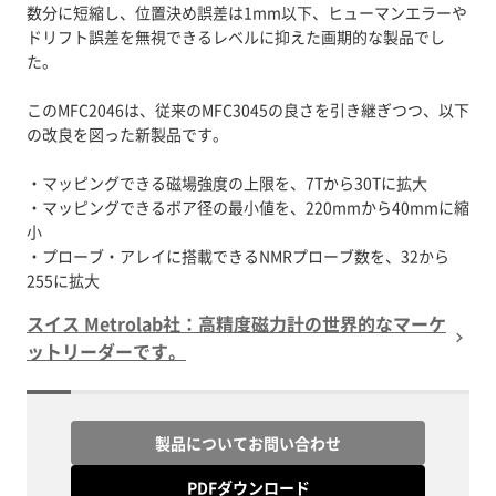
数分に短縮し、位置決め誤差は1mm以下、ヒューマンエラーや
ドリフト誤差を無視できるレベルに抑えた画期的な製品でし
た。
このMFC2046は、従来のMFC3045の良さを引き継ぎつつ、以下
の改良を図った新製品です。
・マッピングできる磁場強度の上限を、7Tから30Tに拡大
・マッピングできるボア径の最小値を、220mmから40mmに縮
小
・プローブ・アレイに搭載できるNMRプローブ数を、32から
255に拡大
スイス Metrolab社：高精度磁力計の世界的なマーケ
ットリーダーです。
製品についてお問い合わせ
PDFダウンロード