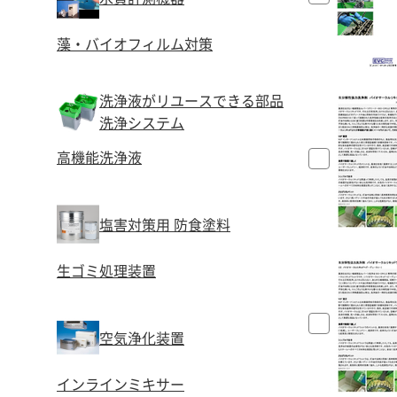
藻・バイオフィルム対策
洗浄液がリユースできる部品
洗浄システム
高機能洗浄液
塩害対策用 防食塗料
生ゴミ処理装置
空気浄化装置
インラインミキサー