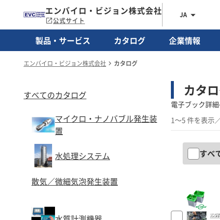
エンバイロ・ビジョン株式会社
JA
公式サイト
製品・サービス
カタログ
企業情報
エンバイロ・ビジョン株式会社
カタログ
カタロ
すべてのカタログ
電子ブック詳細
マイクロ・ナノバブル発生装
1～5 件を表示
／
置
すべ
水処理システム
散気／微細気泡発生装置
水質計測機器