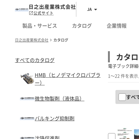
日之出産業株式会社
JA
公式サイト
製品・サービス
カタログ
企業情報
日之出産業株式会社
カタログ
カタロ
すべてのカタログ
電子ブック詳細
HMB（ヒノデマイクロバブラ
1～22 件を表示
ー）
すべ
微生物製剤（液体品）
バルキング抑制剤
沈降促進剤