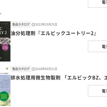
電
製品カタログ
2023年10月25日
油分処理剤『エルビックユートリー2』
電
製品カタログ
2018年06月21日
排水処理用微生物製剤 「エルビックBZ、エ
電