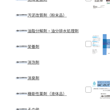
汚泥改質剤（粉末品）
油脂分解剤・油分排水処理剤
栄養剤
消泡剤
消臭剤
機能性薬剤（液体品）
その他