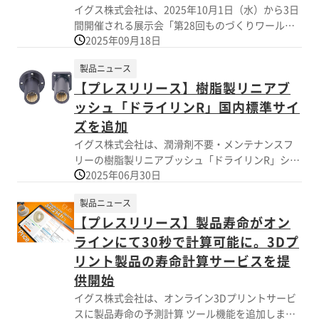
イグス株式会社は、2025年10月1日（水）から3日
間開催される展示会「第28回ものづくりワールド
2025年09月18日
機械要素技術展 M-Tech大阪」に出展いたします。
今年のテーマは「Go Zero!」。潤滑剤を使用せ
製品ニュース
ず、メンテナンスの手間やコスト削減に貢献する
【プレスリリース】樹脂製リニアブ
製品を多数展示し、イグス独自の高機能樹脂素材
を活かしたソリューションをご提案します。
ッシュ「ドライリンR」国内標準サイ
ズを追加
イグス株式会社は、潤滑剤不要・メンテナンスフ
リーの樹脂製リニアブッシュ「ドライリンR」シリ
2025年06月30日
ーズに、国内標準サイズを追加し、国内販売を開
始しました。 日本の設計現場で一般的に使用され
製品ニュース
ているサイズに対応するもので、従来の欧州規格
【プレスリリース】製品寿命がオン
品と比べて、よりスムーズな設計対応・部品置き
換えが可能となります。 新サイズ展開により、国
ラインにて30秒で計算可能に。3Dプ
内設計での使用においてはサイズに合わせる設計
リント製品の寿命計算サービスを提
が不要となり、ドライリンRを既存規格品の代替部
供開始
品として導入しやすくなりました。 特に、耐粉塵
イグス株式会社は、オンライン3Dプリントサービ
性・耐水性・耐薬品性が求められる環境で、従来
スに製品寿命の予測計算 ツール機能を追加しまし
の金属ベアリングからの置き換えニーズに対応し