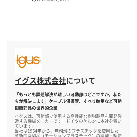
高い収納重量の用途で世界的に実績のあるエナジ
ーチェーンですが、 今回新シリーズとして
E4Q.64Lシリーズが加わりました。 E4Qではサイ
ズが大きすぎる場合に、E4Q.64Lを使用するとサイ
ズダウンが 可能となり、コストが最大20％削減で
きます。
イグス株式会社
について
「もっとも課題解決が難しい可動部はどこですか。私た
ちが解決します」ケーブル保護管、すべり軸受など可動
樹脂部品の世界的企業
イグスは、可動部で使用する高性能な樹脂製品を開発製
造する機械メーカーです。ドイツのケルンに本社を置い
ています。
当社は1964年から、無潤滑のプラスチックを使用した
革新的な製品（モーションプラスチック）の開発・製造