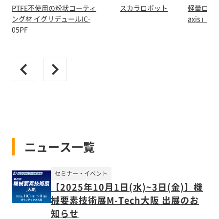
PTFE不使用の粉状コーティ
スカラロボット
軽量ロボッ
ング材 イグリデュールIC-
axis」
05PF
ニュース一覧
セミナー・イベント
【2025年10月1日(水)~3日(金)】機
械要素技術展M-Tech大阪 出展のお
知らせ