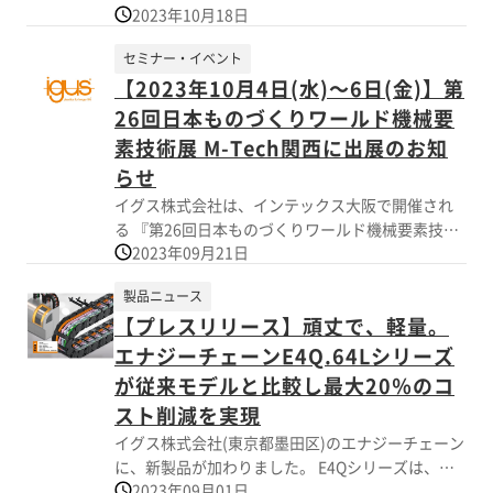
2023年10月18日
た。 当サービスにより、ユーザーは製品寿命を予
ます。 当社は今後も、グローバル品質とローカル
測したトータルコストで製品を 検討することがで
対応を両立させ、日本のお客様のものづくりに寄
セミナー・イベント
きるため、より適切な樹脂素材の選択が可能とな
り添う製品づくりを続けてまいります。 ■ドライ
【2023年10月4日(水)～6日(金)】第
ります。 製品寿命の予測は、当社の3,800平方メー
リンRとは ドライリンRは、シャフトに沿って直線
トルにおよぶ研究施設で実施した 試験結果のデー
26回日本ものづくりワールド機械要
運動を行うリニアブッシュで、自己潤滑性のある
タに基づいています。 450機の試験設備を使用
高性能樹脂素材を使用。ボールレス構造により、
素技術展 M-Tech関西に出展のお知
し、毎年11,000件の摩耗試験を行っており、イグ
低騒音・メンテナンスフリー・高耐久性を実現し
らせ
リデュール を使用した3Dプリント部品は、他の3D
ています。
イグス株式会社は、インテックス大阪で開催され
プリント素材を使用した場合と比べて 最大50倍製
る 『第26回日本ものづくりワールド機械要素技術
品寿命が長くなるという試験結果が得られていま
2023年09月21日
展 M-Tech関西』に 出展いたします。 当社では、
す。 当社では、様々な業界のお客様に対して、4種
今年5月に発表した新製品を国内で初展示するほ
類のレーザー焼結材料、10種類の トライボフィラ
製品ニュース
か、主力製品の ケーブル保護管や可動ケーブル、
メント、新製品のイグリデュールi3000 3Dプリン
【プレスリリース】頑丈で、軽量。
高機能ポリマー製すべり軸受け、リニアガイド、
ト用レジンの他に、 射出成形用に50種類以上のイ
予知保全システム、ファクトリーオートメーショ
エナジーチェーンE4Q.64Lシリーズ
グリデュール素材を提供しております。 ご要望の
ンロボットなど、高耐久 エンジニアリングプラス
際はお気軽にお問い合わせください。
が従来モデルと比較し最大20％のコ
チックを活用した製品群を幅広くご紹介します。
スト削減を実現
皆さまのご来場を心よりお待ちしております。
イグス株式会社(東京都墨田区)のエナジーチェーン
に、新製品が加わりました。 E4Qシリーズは、フ
2023年09月01日
リースパン走行仕様で長いストロークに対応し、