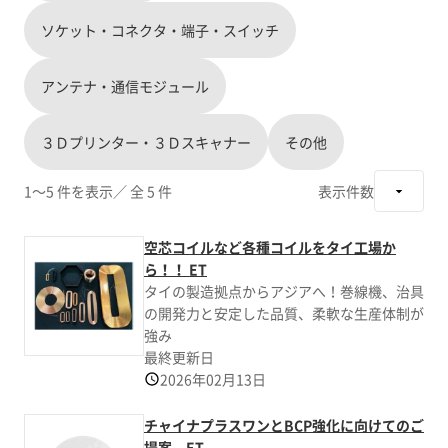
ソケット・コネクタ・端子・スイッチ
アンテナ・通信モジュール
３Ｄプリンター・３Ｄスキャナー
その他
1～5 件を表示
／ 全 5 件
表示件数
空芯コイルなど各種コイルをタイ工場か
ら！！ ET
タイの製造拠点からアジアへ！巻線機、治具
の開発力と安定した品質、柔軟な生産体制が
強み
最終更新日
2026年02月13日
チャイナプラスワンとBCP強化に向けてのご
提案 ET