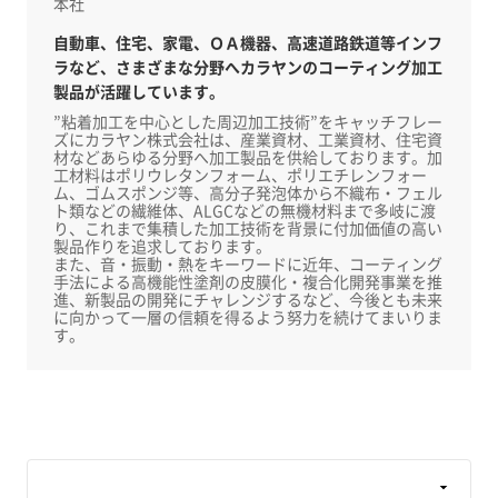
本社
自動車、住宅、家電、ＯＡ機器、高速道路鉄道等インフ
ラなど、さまざまな分野へカラヤンのコーティング加工
製品が活躍しています。
”粘着加工を中心とした周辺加工技術”をキャッチフレー
ズにカラヤン株式会社は、産業資材、工業資材、住宅資
材などあらゆる分野へ加工製品を供給しております。加
工材料はポリウレタンフォーム、ポリエチレンフォー
ム、ゴムスポンジ等、高分子発泡体から不織布・フェル
ト類などの繊維体、ALGCなどの無機材料まで多岐に渡
り、これまで集積した加工技術を背景に付加価値の高い
製品作りを追求しております。
また、音・振動・熱をキーワードに近年、コーティング
手法による高機能性塗剤の皮膜化・複合化開発事業を推
進、新製品の開発にチャレンジするなど、今後とも未来
に向かって一層の信頼を得るよう努力を続けてまいりま
す。