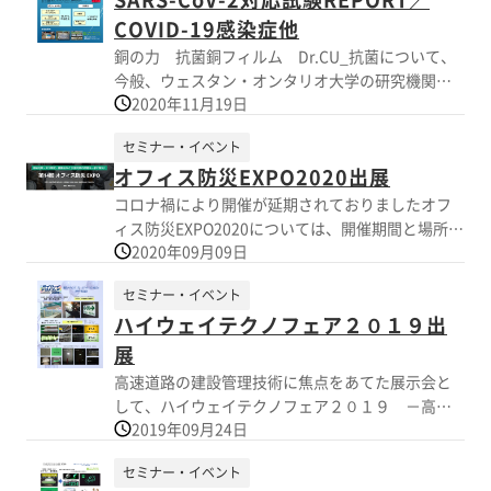
途は現状、高速道路標示物の保護主体ですが、新
COVID-19感染症他
たな用途事例として本年２月戸建て住宅窓に実装
銅の力 抗菌銅フィルム Dr.CU_抗菌について、
した様子をモニター放映し好評でした。 ・蓄光材
今般、ウェスタン・オンタリオ大学の研究機関
料／印刷加飾を施した各種蓄光材料と反射蓄光
2020年11月19日
ImPaKT FacilityによるCOVID-19感染症原因菌
（NETIS仕様）を展示、廉価仕様として新たに上市
（SARS-CoV-2）対象の試験REPORTが到着し、
したP-3タイプと円柱ポールに巻き付け可能な柔軟
セミナー・イベント
SARS-CoV-2について99.99%不活性化効果が確認
性のある反射蓄光（開発中）を展示、注目を集め
オフィス防災EXPO2020出展
出来ました。 この他、同様に国際研究機関である
ました。 蓄光シーリング材については、少量チュ
ブラジルカンピーナス州立大学生物学研究所の
コロナ禍により開催が延期されておりましたオフ
ーブ容器入り見本（開発中：アクリルベース）を
REPORTでは、コロナウイルスMHV属ベータコロナ
ィス防災EXPO2020については、開催期間と場所を
展示、ホームセンター向けや道路工事でのマーキ
ウイルス を対象とした試験で結果は上記同様、フ
2020年09月09日
下記に変更して開催されます。 弊社は主に高輝度
ング剤として用途が広がりそうです。 ・キャンプ
ランスToulouse大学の試験REPORT（対象：コロ
蓄光製品群・飛散・割れ防止対策シート・コロナ
用途向け部品として、反射蓄光端材を利用したペ
セミナー・イベント
ナウィルスタイプ229 E）でも上記同様の内容で
禍対策材料をブースにて展示いたしますので、ご
グマーク製品を展示し好評でした。 ・抗菌その他
す。 国内試験機関では、抗菌試験（大腸菌・黄色
ハイウェイテクノフェア２０１９出
来場のほど宜しくお願い申し上げます。 第14回 オ
／抗菌材料Dr.CUを用いたドアノブ実装部品、新た
ブドウ球菌）を実施済みであり、現在、SIAAマー
フィス防災 EXPO 日時 : 2020年9月16日(水)～18日
展
に上市した感圧型壁紙（施工後に光触媒塗布）に
ク（適正で安心できる抗菌・防カビ加工製品の普
(金) 10:00-18:00（最終日のみ17:00まで) 場所 : 幕
高速道路の建設管理技術に焦点をあてた展示会と
引き合い多数。
及目的）の取得作業を進めております。 製品詳細
張メッセ
して、ハイウェイテクノフェア２０１９ －高速
については、カタログ公開情報をご覧ください。
2019年09月24日
道路を支える最先端技術－に出展いたします。 主
※本製品は傷病治療及び予防を趣意とするもので
な展示材料は高輝度蓄光材料群・飛散・割れ防止
はありません。 ※医療品・医療機器等の医療を⽬
セミナー・イベント
対策シートです。 お近くにお寄りの際は是非とも
的としたものではありません。 ※国際研究機関の