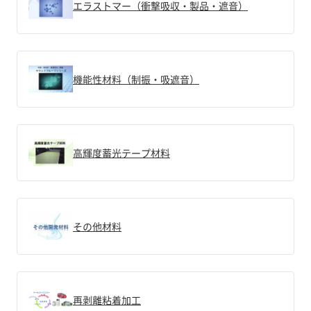
エラストマー（衝撃吸収・製品・遮音）
機能性材料（制振・吸遮音）
高輝度蓄光テープ材料
その他材料
再剥離粘着加工