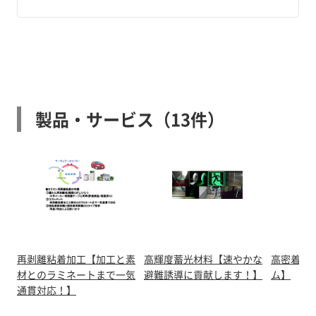
製品・サービス（13件）
再剥離粘着加工【加工と素
高輝度蓄光材料【速やかな
高密着熱
材とのラミネートまで一気
避難誘導に貢献します！】
ム】
通貫対応！】