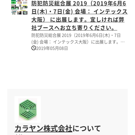
防犯防災総合展 2019（2019年6月6
弊社展示ブースへお立ち寄りください。 開 催
試験結果は、実際の使⽤状況次第で異なる場合が
日 時 令和元年１０月８日（火）～１０月９日
日(木)・7日(金) 会場： インテックス
あります。
（水） 一般開場１０：００ 閉場１７：００ 開
大阪） に出展します。宜しければ弊
催 場 所 東京国際展示場（東京ビッグサイト）
社ブースへお立ち寄りください。
青海展示棟 A・Bホール カラヤン株式会社ブー
防犯防災総合展 2019（2019年6月6日(木)・7日
ス Ｐ-０４ 主催・共催・後援 主 催：公益財団法
(金) 会場： インテックス大阪）に出展します。宜
人 高速道路調査会 共 催：東日本高速道路
2019年05月08日
しければ弊社ブースへお立ち寄りください。 カラ
（株）、中日本高速道路（株）、西日本高速道路
ヤン株式会社出展ブース：３２０
（株） 後 援：国土交通省、公益社団法人 土木学
会、公益社団法人 地盤工学会 公益社団法人 プレ
ストレストコンクリート工学会 公益社団法人 日
本コンクリート工学会
カラヤン株式会社
について