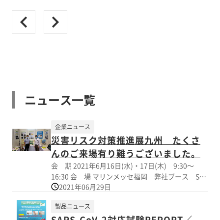
ニュース一覧
企業ニュース
災害リスク対策推進展九州 たくさ
んのご来場有り難うございました。
会 期 2021年6月16日(水)・17日(木) 9:30～
16:30 会 場 マリンメッセ福岡 弊社ブース S-
2021年06月29日
18 ・コロナ禍状況ではありましたが、会期中は予
想以上の多くの方々にご来場頂き誠に有り難うご
製品ニュース
ざいました。展示物及び関連Topicsを下記の通り
SARS-CoV-2対応試験REPORT／
まとめました。 ・飛散・割れ防止対策シート／用