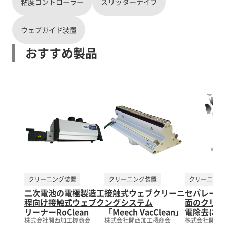
粘度コントローラー
スリッターナイフ
ウェブガイド装置
おすすめ製品
クリーニング装置
クリーニング装置
クリーニング
二次電池の電極製造工
接触式ウェブクリーニ
セパレータ
程向け接触式ウェブク
ングシステム
面のクリー
リーナーRoClean
「Meech VacClean」
電除去に！
株式会社関西加工機商会
株式会社関西加工機商会
株式会社関西