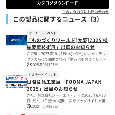
カタログダウンロード
このカタログにお問い合わせ
この製品に関するニュース（3）
セミナー・イベント
「ものづくりワールド[大阪]2025 機
械要素技術展」出展のお知らせ
この度、2025年10月1日(水)～3日(金)、インテッ
クス大阪にて開催される「第27回ものづくりワー
2025年08月27日
ルド[大阪] 機械要素技術展」に出展する運びとな
りました。 当社ブースでは「パルサールブ」「オ
セミナー・イベント
メガエア」「サンドパイパー」など、業務効率化
国際食品工業展「FOOMA JAPAN
やベアリングの延命化に効果的な潤滑装置と省エ
ネに効果のある圧縮空気ラインフィルターの展示
2025」出展のお知らせ
を予定しております。お客様の課題解決を目的と
弊社、株式会社シー・エス・シーは2025年6月10
した幅広いソリューションもご提案可能です。ご
日(火)～13日(金)の期間、 東京ビッグサイトで開催
興味のある方は是非お気軽にブースへ足をお運び
2025年05月28日
される「FOOMA JAPAN 2025(国際食品工業展)」
いただければと存じます。ただいま、無料でVIP招
に出展いたします。 【出展製品】 ■ パルサール