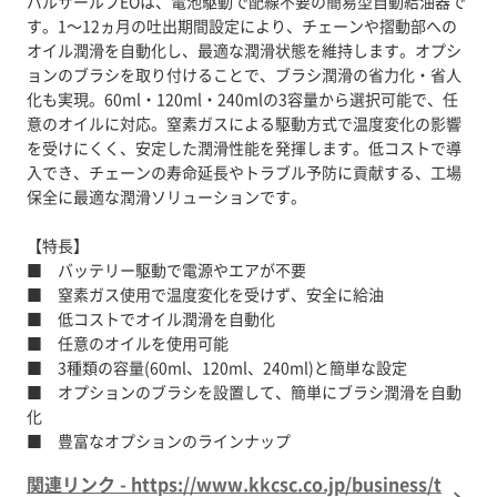
パルサールブEOは、電池駆動で配線不要の簡易型自動給油器で
す。1～12ヵ月の吐出期間設定により、チェーンや摺動部への
オイル潤滑を自動化し、最適な潤滑状態を維持します。オプシ
ョンのブラシを取り付けることで、ブラシ潤滑の省力化・省人
化も実現。60ml・120ml・240mlの3容量から選択可能で、任
意のオイルに対応。窒素ガスによる駆動方式で温度変化の影響
を受けにくく、安定した潤滑性能を発揮します。低コストで導
入でき、チェーンの寿命延長やトラブル予防に貢献する、工場
保全に最適な潤滑ソリューションです。
【特長】
■ バッテリー駆動で電源やエアが不要
■ 窒素ガス使用で温度変化を受けず、安全に給油
■ 低コストでオイル潤滑を自動化
■ 任意のオイルを使用可能
■ 3種類の容量(60ml、120ml、240ml)と簡単な設定
■ オプションのブラシを設置して、簡単にブラシ潤滑を自動
化
■ 豊富なオプションのラインナップ
関連リンク - https://www.kkcsc.co.jp/business/t