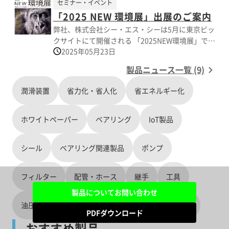
待券を配布中です。 【出展製品】 ■パルサールブ
セミナー・イベント
ブ自動給油器 ■ SKF 食品用ベアリングユニッ
自動給油器 (パルサールブリンク、パルサールブ
「2025 NEW 環境展」出展のご案内
ト ブルーレンジ ■ SKF ソリッドオイル軸受
PLC-OL型、パルサールブPLC型など) ■オメガエ
け ■ SKF ベクトルブ 【開催概要】 主催： 一
弊社、株式会社シー・エス・シーは5月に東京ビッ
ア （エアフィルタ、フィルター互換エレメント）
般社団法人 日本食品機械工業会 会期： 2025年6
クサイトにて開催される 「2025NEW環境展」で
■サンドパイパー （エア駆動ダブルダイヤフラム
月10日(火) ～ 13日(金) 4日間 ブース位置： 東京
2025年05月23日
す。 【開催概要】 名称：2025NEW環境展／2025
ポンプ） 【アクセス】 インテックス大阪 【出展ブ
ビッグサイト 東6ホール 6A-61 ＊ご来場前に公
地球温暖化防止展 会期：2025年5月28日（水）～5
ース】 5号館 35-60(VIP招待券配布中) VIP招待券を
製品ニュース一覧 (9)
式WEBサイトより来場事前登録を行い、 「クイッ
月30日（金） 開催時間：午前10時～午後5時 ※30
ご希望の方はご興味のある製品カタログをダウン
クパス」
日は午後4時まで 会場：東京ビッグサイト 東展示
潤滑装置
省力化・省人化
省エネルギー化
ロードの上、 「VIP招待券希望」とご記載くださ
（https://www.foomajapan.jp/visitors/quickpas
棟 所在地：東京都江東区有明三丁目10番1号 当社
い。
s.php）を 入手してください。（登録無料）
ブース：H402（東4ホール） 共同出店： 英和株
【FOOMA JAPAN 2025 公式ホームページ】
ホワイトペーパー
式会社、株式会社ベックワークス 公式サイト：
ベアリング
IoT製品
https://www.foomajapan.jp/
https://www.n-expo.jp/
シール
ベアリング関連製品
ポンプ
フィルター
配管・ホース
継手
工具
製品についてお問い合わせ
油圧、圧縮空気製品
機械・機器関係
その他
PDFダウンロード
おすすめ製品