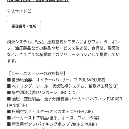
公式サイト
電話番号・住所
潤滑システム、軸受、圧縮空気システムおよびフィルタ、ポン
プ、油圧製品などの製品やサービスを製造業、食品業、製薬業
など、さまざまな産業向けのソリューションとして提供してい
ます。
【シー・エス・シーの取扱製品】
■ 自動給油器、オイラー(パルサールブ PULSARLUBE)
■ ベアリング、シール、状態監視システム、軸受け工具(SKF)
■ 集中潤滑装置(リンカーン LINCOLN)
■ 油圧、空圧製品、油水分離装置(パーカーハネフィン PARKER
HANNIFIN)
■ 圧縮空気フィルター(オメガエア OMEGA AIR)
■ パーカーストア製品(継手、ホース、フィルタ等)
■ 産業用ポンプ(バイキングポンプ VIKING PUMP)