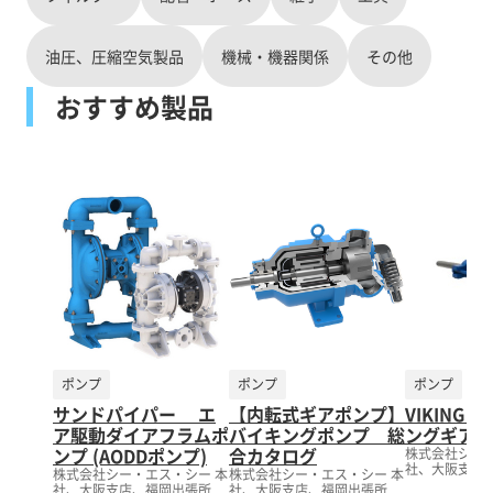
油圧、圧縮空気製品
機械・機器関係
その他
おすすめ製品
ポンプ
ポンプ
ポンプ
サンドパイパー エ
【内転式ギアポンプ】
VIKING 
ア駆動ダイアフラムポ
バイキングポンプ 総
ングギアポン
ンプ (AODDポンプ)
合カタログ
株式会社シー・
社、大阪支店
株式会社シー・エス・シー 本
株式会社シー・エス・シー 本
社、大阪支店、福岡出張所
社、大阪支店、福岡出張所