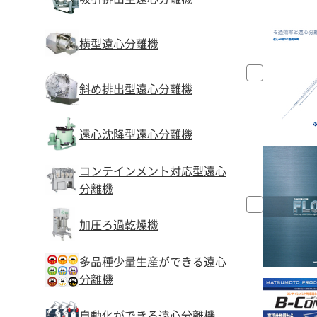
横型遠心分離機
斜め排出型遠心分離機
遠心沈降型遠心分離機
コンテインメント対応型遠心
分離機
加圧ろ過乾燥機
多品種少量生産ができる遠心
分離機
自動化ができる遠心分離機