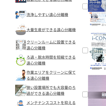
洗浄しやすい遠心分離機
大量生産ができる遠心分離機
クリーンルームに設置できる
遠心分離機
ろ過・脱水時間を短縮できる
遠心分離機
作業エリアをクリーンに保て
る遠心分離機
狭い設置場所でも大容量のろ
過ができる遠心分離機
メンテナンスコストを抑える