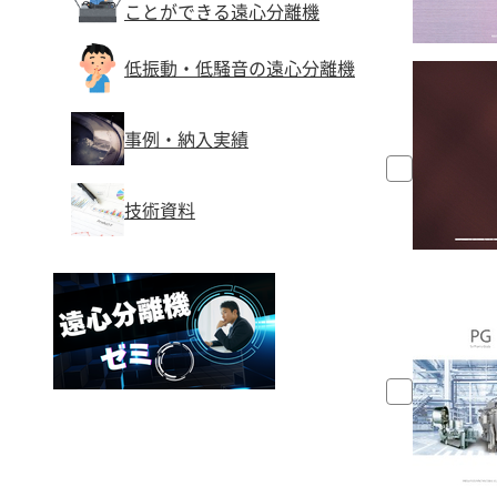
ことができる遠心分離機
低振動・低騒音の遠心分離機
事例・納入実績
技術資料