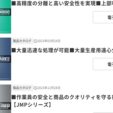
■高精度の分離と高い安全性を実現■上部吸
電
製品カタログ
2023年03月24日
■大量迅速な処理が可能■大量生産用遠心分
電
製品カタログ
2023年12月28日
■作業員の安全と商品のクオリティを守る
【JMPシリーズ】