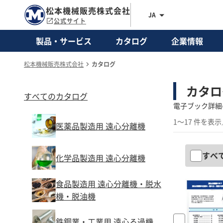
松本機械販売株式会社
JA
公式サイト
製品・サービス
カタログ
企業情報
松本機械販売株式会社
カタログ
カタロ
すべてのカタログ
電子ブック詳細
1～17 件を表示
医薬品製造用 遠心分離機
すべ
化学品製造用 遠心分離機
食品製造用 遠心分離機・脱水
機・脱油機
鉄鋼業・工業用 遠心ろ過機