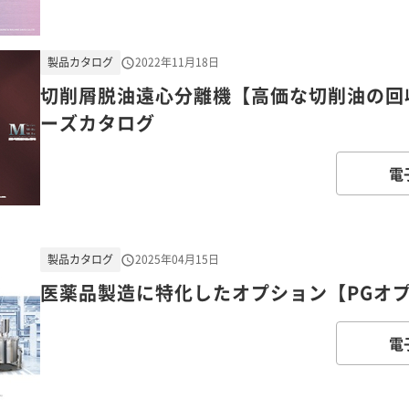
製品カタログ
2022年11月18日
切削屑脱油遠心分離機【高価な切削油の回
ーズカタログ
電
製品カタログ
2025年04月15日
医薬品製造に特化したオプション【PGオ
電