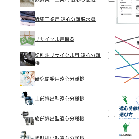
繊維工業用 遠心分離脱水機
リサイクル用機器
切削油リサイクル用 遠心分離
機
研究開発用遠心分離機
上部排出型遠心分離機
底部排出型遠心分離機
吸引排出型遠心分離機