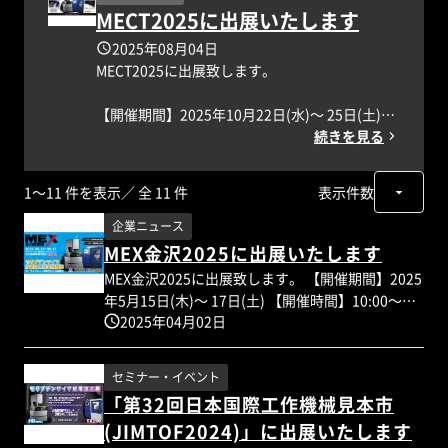
MECT2025に出展いたします
2025年08月04日
MECT2025に出展致します。
【開催期間】2025年10月22日(水)～ 25日(土)
【開催時間】10:00～17:00(最終日は16:00まで)
続きを見る
【場所】ポートメッセなごや
【大野精工小間番号】第1展示館1C23(タイナテ
1～11 件を表示
／ 全 11 件
表示件数
ックと合同ブース)
【出展物】
企業ニュース
・モリブデンワイヤ放電加工機HBseries(実機展
MEX金沢2025に出展いたします
示)
MEX金沢2025に出展致します。 【開催期間】2025
・超小型モリブデンワイヤ放電加工機TX150(実
年5月15日(木)～ 17日(土) 【開催時間】10:00～
機展示)
2025年04月02日
17:00(最終日は16:00まで) 【場所】石川県産業展
・ワイヤカット用平行…
示館 【大野精工小間番号】1号館022 【出展物】
・モリブデンワイヤ放電加工機HBseries(実機展示)
セミナー・イベント
・超小型モリブデンワイヤ放電加工機TX150(実機
「第32回日本国際工作機械見本市
展示) ・ワイヤカット用平行出し治具
(JIMTOF2024)」に出展いたします
PADseries など SiC、難削材加工に対応したモ