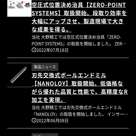
◆NANOTECH製刃先交換式「ボールエンドミル」
空圧式位置決め治具【ZERO-POINT
SYSTEMS】取扱開始。段取り効率を
大幅にアップさせ、製造現場で大き
な成果を得る。
当社 大野精工では空圧式位置決め治具『ZERO-
POINT SYSTEMS』の取扱を開始しました。 ZERO-
2022年07月18日
POINT SYSTEMS（ゼロポイントシステム）とは、
主にマシニングセンタで使用される位置決め装置
になります。 本体ベースをバイスの代わりに機械
製品ニュース
に設置することで、常に同じ場所で位置決めを行
刃先交換式ボールエンドミル
うことが可能になります。 繰り返しの位置決め精
【NANOLOY】取扱開始。低価格な
度は0.005mmと優れており、連続した加工が可能
です。 使用方法は、はじめに本体ベースを機械に
がら優れた品質と性能で、高精度なR
設置。次に本体ベースに合わせるセットプレート
加工を実現。
を何枚か用意します。機械とは離れた場所でセッ
当社 大野精工では刃先交換式ボールエンドミル
トプレートの上にワークをセットしていきます。
『NANOLOY』の取扱を開始しました。 インサート
あとは現状加工している製品の加工終了ととも
2022年06月08日
は消耗品になりますので、コストが気になるとこ
に、加工中のセットプレートを取り外し、先ほど
ろ、、 本製品の魅力は低価格でありながら
段取りしておいたセットプレートと交換すること
NANOTECH社独自の微細粒子焼結技術を用いて、