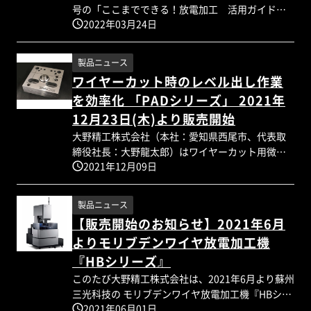
号の「ここまでできる！放電加工 活用ガイド
2022年03月24日
2022」にHBシリーズの記事が掲載されました。 ・
モリブデンワイヤ放電加工機「HBシリーズ」の販
売に至った経緯 ・HBシリーズの特徴 ・加工事例お
製品ニュース
よび効果的な使用方法
ワイヤーカット時のレベル出し作業
を効率化 「PADシリーズ」 2021年
12月23日(木)より販売開始
大野精工株式会社（本社：愛知県西尾市、代表取
締役社長：大野龍太郎）はワイヤーカット用微調
2021年12月09日
整機能付きレべリングベース「PADシリーズ」を
2021年12月23日(木)より販売を開始致します。 こ
れまでシムを噛ませて調整を行うことで時間の掛
製品ニュース
かっていたワイヤーカットの前段取りに必要なレ
【販売開始のお知らせ】2021年6月
ベル出しをこれ一つで簡単解決することが出来ま
よりモリブデンワイヤ放電加工機
す。弊社のレベリングベースは調整部に精密なス
チールボールを使用（特許出願中）しており、容
『HBシリーズ』
易に3軸調整が行えるのと共に他社には無い高い耐
このたび大野精工株式会社は、2021年6月より蘇州
久性と高精度を誇ります。また設計・製作・組立
三光科技の モリブデンワイヤ放電加工機『HBシリ
を自社工場で行うことでコストダウンを図ること
2021年06月01日
ーズ』の販売を開始します。 機械見学の予約を受