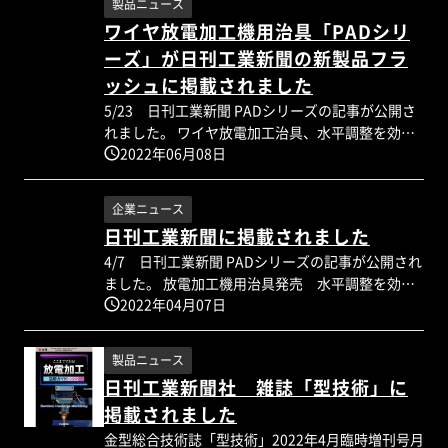
で、次の加工にスムーズに入れます。 加工時に1番
製品ニュース
高寿命と高い品質を実現。 他社との互換性もあり
時間を要すのは、段取りの時間と言われていま
ワイヤ放電加工機用治具「PADシリ
ますので、インサートの交換だけで済みます。
す。 ZERO-POINT SYSTEMS（ゼロポイントシステ
ーズ」が日刊工業新聞の新製品フラ
（※一部互換性のないメーカーもあります。お問
ム）は、段取り時間を削減する１つのツールとし
い合わせください） サンプルのお渡し可能ですの
ッシュに掲載されました
て皆様にご活用いただければと思います。
で、是非お問い合わせください。
5/23 日刊工業新聞 PADシリーズの記事が公開さ
れました。 ワイヤ放電加工治具、水平調整を効率
2022年06月08日
化 下記より、電子版でもお読みいただけます。
https://www.nikkan.co.jp/articles/view/637038
製品情報がこちらからご覧いただけます。
企業ニュース
https://www.ohnoseiko.biz/wirecutbase
日刊工業新聞に掲載されました
4/7 日刊工業新聞 PADシリーズの記事が公開され
ました。 放電加工機用治具発売 水平調整を効率
2022年04月07日
化 下記より、電子版でもお読みいただけます。
https://www.nikkan.co.jp/articles/view/632919
製品ニュース
日刊工業新聞社 雑誌「型技術」に
掲載されました
金型総合技術誌「型技術」2022年4月臨時増刊号月