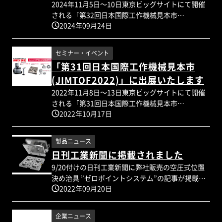
リブデンワイヤ放電加工機を実演展示い致します
2024年11月5日～10日東京ビッグサイトにて開催
のでお立ち寄りください！ また、独自の特許技術
される「第32回日本国際工作機械見本市
により平行出しの時間を大幅短縮できるワイヤカ
2024年09月24日
(JIMTOF2024)」に出展いたします。 CNCモリブデ
ット用平行出し治具PADseriesも展示致します。
ンワイヤ放電加工機「HB400」「TX-150」の実機
是非見て・触れて技術を体感してください！
展示、ワイヤ放電加工機用レベリングベース
セミナー・イベント
「PADシリーズ」、空圧式位置決め治具「ZERO-
「第31回日本国際工作機械見本市
POINT SYSTEMS（ゼロポイントシステム）」など
(JIMTOF2022)」に出展いたします
の展示を致します。 実物の機械・製品を見て頂け
る機会ですので、ぜひお越し下さいませ。 【展示
2022年11月8日～13日東京ビッグサイトにて開催
製品】 ◆CNCモリブデンワイヤ放電加工機「HBシ
される「第31回日本国際工作機械見本市
リーズ」 ◆CNCモリブデンワイヤ放電加工機「TX-
2022年10月17日
(JIMTOF2022)」に出展いたします。 CNCモリブデ
150」 ◆ワイヤ放電加工機用治具「PADシリー
ンワイヤ放電加工機「HBシリーズ」の実機展示を
ズ」 ◆空圧式位置決め治具「ゼロ-ポイントシステ
はじめ、刃先交換式ボールエンドミル、機械加工
製品ニュース
ム」
用 空圧式位置決め治具「ZERO-POINT
日刊工業新聞に掲載されました
SYSTEMS（ゼロポイントシステム）」などの展示
9/20付けの日刊工業新聞に弊社販売の空圧式位置
を致します。 実物の機械・製品を見て頂ける機会
決め治具 ”ゼロポイントシステム”の記事が掲載さ
ですので、ぜひお越し下さいませ。 【展示製品】
2022年09月20日
れました。 下記より電子版でもお読みいただけま
◆CNCモリブデンワイヤ放電加工機「HBシリー
す。
ズ」 ◆ワイヤ放電加工機用治具「PADシリーズ」
https://www.nikkan.co.jp/articles/view/0064866
◆空圧式位置決め治具「ゼロ-ポイントシステム」
企業ニュース
6