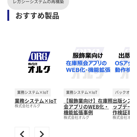
レガシーシステムの再構築
おすすめ製品
業務システム×IoT
業務システム×IoT
バックオフィ
業務システム×IoT
【服飾業向け】在庫照
出版システ
会アプリのWEB化・
ップデート
株式会社オルグ
機能拡張事例
作検証事例
株式会社オルグ
株式会社オル