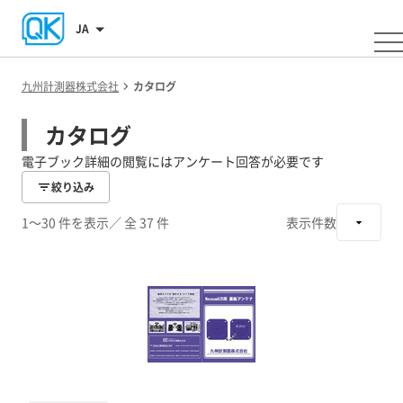
JA
九州計測器株式会社
カタログ
カタログ
電子ブック詳細の閲覧にはアンケート回答が必要です
絞り込み
1～30 件を表示
／ 全 37 件
表示件数