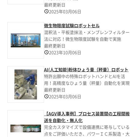
最終更新日
2025年03月06日
微生物限度試験ロボットセル
混釈法・平板塗抹法・メンブレンフィルター
法に対応！微生物限度試験を自動で実施
最終更新日
2023年10月06日
AI(人工知能)粉体ひょう量（秤量）ロボット
特許出願中の特殊ロボットハンドとAIを活
用！高精度なひょう量（秤量）自動化を実現
最終更新日
2025年03月06日
【AGV導入事例】プロセス装置間の工程間搬
送を自動化・無人化
完全カスタマイズで設備連携に寄与している
点をご評価いただき、パワーＩＣ系製造・大