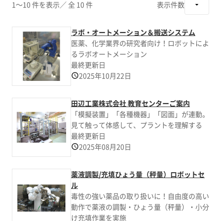
1～10 件を表示
／ 全 10 件
表示件数
ラボ・オートメーション＆搬送システム
医薬、化学業界の研究者向け！ロボットによ
るラボオートメーション
最終更新日
2025年10月22日
田辺工業株式会社 教育センターご案内
「模擬装置」「各種機器」「図面」が連動。
見て触って体感して、プラントを理解する
最終更新日
2025年08月20日
薬液調製/充填ひょう量（秤量）ロボットセ
ル
毒性の強い薬品の取り扱いに！自由度の高い
動作で薬液の調製・ひょう量（秤量）・小分
け充填作業を実施