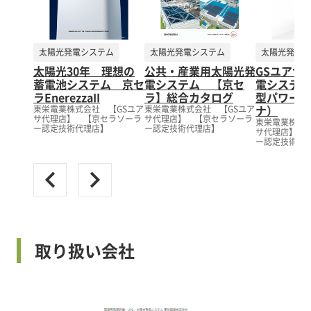
太陽光発電システム
太陽光発電システム
太陽光発電シ
太陽光30年 理想の
公共・産業用太陽光発
GSユアサ
蓄電池システム 京セ
電システム 【京セ
電システム
ラEnerezzaII
ラ】総合カタログ
型パワーコ
ナ）
東栄電業株式会社 【GSユア
東栄電業株式会社 【GSユア
サ代理店】 【京セラソーラ
サ代理店】 【京セラソーラ
東栄電業株式会
ー認定技術代理店】
ー認定技術代理店】
サ代理店】 
ー認定技術代
取り扱い会社