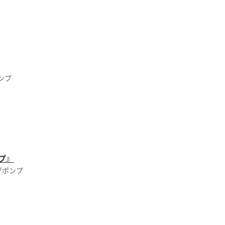
ンプ
プ』
グポンプ