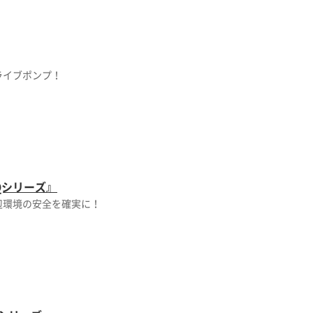
ライブポンプ！
Qシリーズ』
辺環境の安全を確実に！