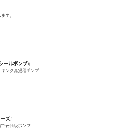
します。
シールポンプ』
イキング高揚程ポンプ
リーズ』
製で安価版ポンプ