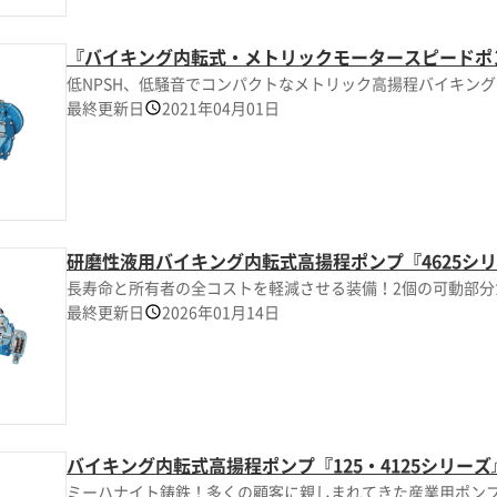
『バイキング内転式・メトリックモータースピードポ
低NPSH、低騒音でコンパクトなメトリック高揚程バイキン
最終更新日
2021年04月01日
研磨性液用バイキング内転式高揚程ポンプ『4625シ
長寿命と所有者の全コストを軽減させる装備！2個の可動部分
最終更新日
2026年01月14日
バイキング内転式高揚程ポンプ『125・4125シリーズ
ミーハナイト鋳鉄！多くの顧客に親しまれてきた産業用ポン