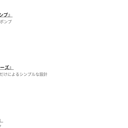
ンプ』
グポンプ
リーズ』
だけによるシンプルな設計
』
プ