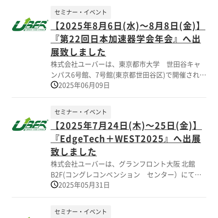
の熱対策・防水防塵・無線対応のほか劣悪な環境
務効率化¨など、 デジタル領域をテーマとした6つ
下での使用を想定した課題解決に向けて様々な実
セミナー・イベント
のIT専門展で構成される下期最大のシステム開発・
例をご紹介し御好評を賜りました。 皆様のご来場
【2025年8月6日(水)～8月8日(金)】
運用に関する総合展で国内外から多くのお客様が
にスタッフ一同心より御礼申し上げます。
『第22回日本加速器学会年会』へ出
ご来場されました。 「最適な小型エンクロージャ
ー(筐体)設計と生産対応」 最終的には実機による
展致しました
製品評価を要しますが、ユーバーではお客様のご
株式会社ユーバーは、東京都市大学 世田谷キャ
要望に応じて 簡易熱シュミレーションソフトウェ
ンパス6号館、7号館(東京都世田谷区)で開催されま
ア(Ansys Discovery)を活用し 冷却構造のカスタム
2025年06月09日
す「第22回 日本加速器学会年会」企業展示会へ出
ケースの設計・製造も可能です。 会場では電子機
展致しました。 先端加速器研究とその応用に携わ
器用の筐体の熱対策・防水・無線対応のほか劣悪
る研究者・技術者が一堂に会し、意見や情報を交
セミナー・イベント
な環境下での使用を想定した課題解決に向けて
換しながら今後の発展を議論する場として、毎
【2025年7月24日(木)～25日(金)】
様々な実例をご紹介し高い関心が寄せられまし
年、日本加速器学会年会を主催しております。当
た。 ご来場いただいた皆様にこの場をお借りし厚
『EdgeTech＋WEST2025』へ出展
社は企業展示に製品出展して、関連製品や最新の
く御礼申し上げます。
技術情報に関しまして意見交換、情報提供させて
致しました
頂きました。ありがとうございました。
株式会社ユーバーは、グランフロント大阪 北館
B2F(コングレコンベンション センター）にて開
2025年05月31日
催されます 「EdgeTech＋WEST2025」に出展致し
ました。 当社展示ブースでは、IT技術に関連する
電子機器用筐体のカスタム品 サンプル事例（熱対
セミナー・イベント
策、密閉構造、組込み、軽量化)を多数展示致しま