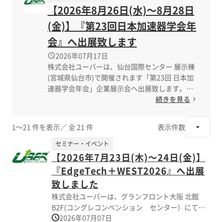
【2026年8月26日(水)～8月28日
(金)】『第23回日本加速器学会年
会』へ出展致します
2026年07月17日
株式会社ユーバーは、仙台国際センター 展示棟
(宮城県仙台市)で開催されます「第23回 日本加
速器学会年会」企業展示会へ出展致します。
先端加速器研究とその応用に携わる研究者・技
続きを見る
術者が一堂に会し、意見や情報を交換しながら
今後の発展を議論する場として、
1～21 件を表示
／ 全 21 件
表示件数
毎年、日本加速器学会年会が主催されておりま
す。当社は企業展示に製品出展し関連製品や最
セミナー・イベント
新の技術情報に関しまして意見交換、情報提供
【2026年7月23日(木)～24日(金)】
を
『EdgeTech＋WEST2026』へ出展
させて頂きます。ブー…
致しました
株式会社ユーバーは、グランフロント大阪 北館
B2F(コングレコンベンション センター）にて開
2026年07月07日
催されました 「EdgeTech＋WEST2026」に出展致