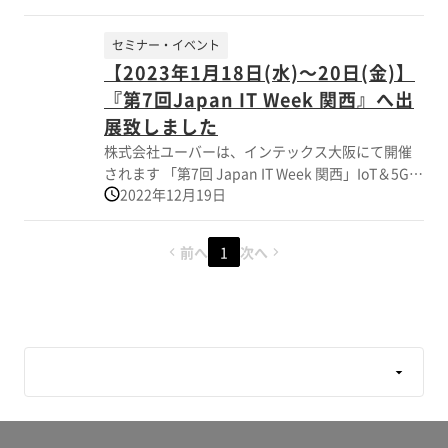
IT技術に関連する電子機器用筐体のカスタム品 サ
ーション展｣｢情報セキュリティEXPO｣｢組込み/エッ
ンプル事例（熱対策、密閉構造、組込み、軽量化)
ジコンピューティング展｣などIT関連の11の専門展
セミナー・イベント
を多数展示致しました。 多数の方がご来訪頂き、
示会で構成され盛大に開催されました｡ 株式会社ユ
【2023年1月18日(水)～20日(金)】
誠にありがとうございました。
ーバーの展示ブースでは､エッジコンピューティン
『第7回Japan IT Week 関西』へ出
グやIoTなど様々な用途で使用されることを想定し
た多機能ケースを展示し､多くの御来場者のかたか
展致しました
らお問合せをいただくことが出来ました。 この場
株式会社ユーバーは、インテックス大阪にて開催
をお借りし厚く御礼申し上げます。 開催日時
されます 「第7回 Japan IT Week 関西」IoT＆5Gソ
2023年10月25日(水)～27日(金) 10:00
2022年12月19日
リューション展に出展致しました。 当展示会は
～18:00 (最終日のみ17:00終了) 開催場所 幕張
“センサ・センサネットワーク構築” “データ分
メッセ 3-8ホール （小間番号29-30） 主
析・活用システム” “セキュリティ” “AI・予知
前へ
1
次へ
催 RXJapan株式会社
保全ソリューション”など、 様々なIT専門展で構成
されておりました。 展示ブースへご来訪頂き、誠
にありがとうございました。