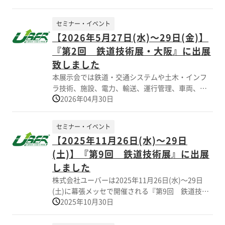
しました。 当社展示ブースでは、IT技術に関連す
る電子機器用筐体のカスタム品 サンプル事例（熱
セミナー・イベント
対策、密閉構造、組込み、軽量化など…)を多数展
【2026年5月27日(水)～29日(金)】
示致しました 酷暑の中、展示ブースへ多数の方に
『第2回 鉄道技術展・大阪』に出展
来訪頂きました。誠にありがとうございました。
致しました
本展示会では鉄道・交通システムや土木・インフ
ラ技術、施設、電力、輸送、運行管理、車両、イ
2026年04月30日
ンテリア、旅客サービスといった、あらゆる鉄道
分野の技術が横断的に会する総合見本市として、
関西地区では2022年以来の開催となりました。 当
セミナー・イベント
社ブースではアルミ金属シャーシ(筐体)、IEEE規格
【2025年11月26日(水)～29日
に準拠したプラグインユニット仕様のサブラッ
(土)】『第9回 鉄道技術展』に出展
ク、フロントパネル。熱対策・密閉構造、組込
み、軽量化など多様化する鉄道分野でのニーズに
しました
応える製品を展示致しました。 展示ブースへご来
株式会社ユーバーは2025年11月26日(水)～29日
訪頂きまして、誠にありがとうございました。
(土)に幕張メッセで開催される『第9回 鉄道技術
2025年10月30日
展』に出展しました。 当展示会は鉄道・交通シス
テムやインフラ技術、施設、電力、輸送、車輛、
旅客サービスなど鉄道関連の技術が横断的に会す