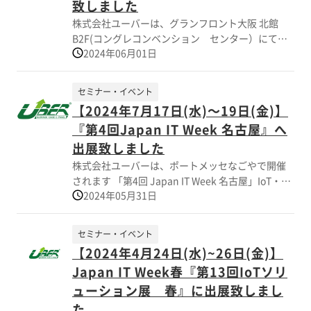
させて頂きました。ありがとうございました。
致しました
株式会社ユーバーは、グランフロント大阪 北館
B2F(コングレコンベンション センター）にて開
2024年06月01日
催されました「EdgeTech＋WEST2024」に出展致
しました 当社展示ブースでは、IT技術に関連する
電子機器用筐体のカスタム品 サンプル事例（熱対
セミナー・イベント
策、密閉構造、組込み、軽量化)を多数展示致しま
【2024年7月17日(水)～19日(金)】
した 酷暑の中、展示ブースへ多数の方が来訪頂き
『第4回Japan IT Week 名古屋』へ
ました。ありがとうございました。
出展致しました
株式会社ユーバーは、ポートメッセなごやで開催
されます 「第4回 Japan IT Week 名古屋」IoT・エ
2024年05月31日
ッジコンピューティング EXPOに 出展致しまし
た。 【ブース番号：2-20】 当展示会は “ソフト
ウェア＆アプリ開発展” “IoTソリューション 展” な
セミナー・イベント
ど、IT関連専門展で構成されておりました。 当社
【2024年4月24日(水)~26日(金)】
展示ブースでは、IT技術に関連する電子機器用筐体
Japan IT Week春『第13回IoTソリ
のカスタム品 サンプル事例（熱対策、密閉構造、
組込み、軽量化)を多数展示し、 多数の方に、ブー
ューション展 春』に出展致しまし
スへ来訪頂きました。誠にありがとうございまし
た