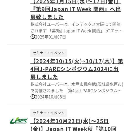
【2025年1月15日(水)～17日(金)】
大規模のIT・DX展示会で 国内外から弊社ブース位
『第9回Japan IT Week 関西』へ出
置：東２ホール 小間番号17-20へも多くのお客様
がご来場されました。 「最適な小型エンクロージ
展致しました
ャー(筐体) 設計と生産対応」 最終的には実機によ
株式会社ユーバーは、インテックス大阪にて開催
る製品評価になりますが、お客様のご要望に応じ
されます 「第9回 Japan IT Week 関西」IoTエッジ
て、 簡易熱性能シミュレーションソフトウェア
2025年01月07日
コンピューティングEXPOに出展致しました。 当社
(Ansys Discovery)を活用し、 冷却構造のカスタム
展示ブースでは、IT技術に関連する電子機器用筐体
ケースの設計、製造も可能です。 今後も、IT技術
のカスタム品 サンプル事例（熱対策、密閉構造、
セミナー・イベント
に関連する電子機器用筐体のカスタム製作品を通
組込み、軽量化)を多数展示し、 当社ブースへ多数
【2024年10/15(火)~10/17(木)】第
じて 熱対策、密閉構造、組込み、軽量化、無線対
の方々にご来訪頂きました。誠にありがとうござ
応などの困り事、課題事項の解決に向けて 様々な
4回J-PARCシンポジウム2024に出
いました。
実例を紹介させていただき御好評を賜りました。
展しました
株式会社ユーバーは、水戸市民会館(茨城県水戸市)
で開催されました 「第4回J-PARCシンポジウム
2024年10月08日
2024」企業展示会へ出展しました 本シンポジウム
では、稼働から15年のJ-PARCの総括及びJ-PARC
の将来計画について世界中の関連分野の研究者と
セミナー・イベント
討論することを目的に開催し、 当社は企業展示に
【2024年10月23日(水)～25日
製品出展して、マイクロコンピュータ関連製品や
(金)】Japan IT Week秋『第10回
最新の技術情報に関しまして意見交換、情報提供