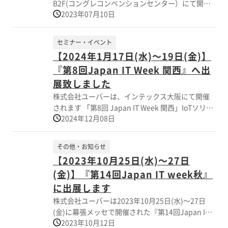
B2F(コングレコンベンションセンター）にて開催
17:00 開催場所 幕張メッセ 4-8ホール (小間番
2023年07月10日
されます「EdgeTech＋WEST2023」に出展致しま
号R-67) 主催 産経新聞社 オーガナイザー
した。 当展示会はAI・IoT・組込みハードウェア・
株式会社シー・エヌ・ティ
セキュリティ等の ＩＴ関連専門展になります。 主
セミナー・イベント
催：一般社団法人組込みシステム技術協会 企画・
【2024年1月17日(水)～19日(金)】
推進：(株)ナノオプト・メディア 展示ブース(ブー
『第8回Japan IT Week 関西』へ出
ス位置番号：B-U10）へ多数ご来訪頂きまして 誠
にありがとうございました。
展致しました
株式会社ユーバーは、インテックス大阪にて開催
されます 「第8回 Japan IT Week 関西」IoTソリュ
2024年12月08日
ーション展に出展致しました。 当展示会は “セン
サ・センサネットワーク構築” “データ分析・活
用システム” “セキュリティ” “AI・予知保全ソ
その他・お知らせ
リューション”など、 様々なIT専門展で構成されて
【2023年10月25日(水)～27日
おります。 「最適な小型エンクロージャー(筐体)
(金)】『第14回Japan IT week秋』
設計と生産対応」 最終的には実機による製品評価
になりますが、お客様のご要望に応じて、 簡易熱
に出展します
性能シミュレーションソフトウェア(Ansys
株式会社ユーバーは2023年10月25日(水)～27日
Discovery)を活用し、 冷却構造のカスタムケース
(金)に幕張メッセで開催された『第14回Japan IT
の設計、製造も可能です。 当社展示ブースでは、
2023年10月12日
week秋』に出展しました。 当展示会は｢IoTソリュ