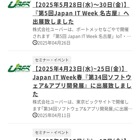
【2025年5月28日(水)～30日(金)】
した 酷暑の中、展示ブースへ多数の方が来訪頂き
『第5回Japan IT Week 名古屋』へ
ました。ありがとうございました。
出展致しました
株式会社ユーバーは、ポートメッセなごやで開催
されます 「第5回 Japan IT Week 名古屋」IoT・エ
2025年04月26日
ッジコンピューティング EXPOに 出展致しまし
た。国内外から弊社ブースへも多くのお客様がご
来場されました。 当社展示ブースでは、IT技術に
セミナー・イベント
関連する電子機器用筐体のカスタム品 サンプル事
【2025年4月23日(水)~25日(金)】
例（熱対策、密閉構造、組込み、軽量化など)を多
Japan IT Week春『第34回ソフトウ
数展示し、困り事、課題事項の解決に向けて 様々
な実例を紹介させていただき御好評を賜りまし
ェア&アプリ開発展』に出展致しまし
た。 【 最適な小型筐体設計と生産対応 】 最終
た
的には実機による製品評価になりますが、お客様
株式会社ユーバーは、東京ビックサイトで開催し
のご要望に応じて、簡易熱性能シミュレーション
ます｢第34回ソフトウェア&アプリ開発展｣に出展致
(Ansys Discovery)も活用し、 冷却構造のカスタム
2025年04月11日
します 当展示会は″生成AI″ ″DXの活用″ ″データ分
ケースの設計、製造も可能です。下記までお問合
析と活用″ ″情報セキュリティー″ ″業務効率化″ な
せをお願い致します。
ど、 デジタル領域の製品・技術・サービスをテー
セミナー・イベント
マ―とした合計９つのIT・DXで構成された国内最