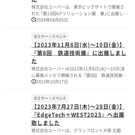
た。
株式会社ユーバーは、東京ビックサイトで開催さ
れた ｢第13回IoTソリューション展 春｣に出展しま
2024年04月05日
した 当展示会は″生成ＡＩ″ ″DXの活用″ ″データ分
析と活用″ ″情報セキュリティー″ ″業務効率化″な
ど、 デジタル領域をテーマ―とした12のIT専門展
セミナー・イベント
で構成されております国内最大規模のIT・DX展示
【2023年11月8日(水)～10日(金)】
会で国内外から多くのお客様にご来場いただきま
『第8回 鉄道技術展』に出展しまし
した。 「最適な小型エンクロージャー(筐体) 設計
と生産対応」 最終的には実機による製品評価にな
た
りますが、お客様のご要望に応じて、 簡易熱性能
株式会社ユーバーは2023年11月8日(水)～10日(金
シミュレーションソフトウェア(Ansys Discovery)
に幕張メッセで開催される『第8回 鉄道技術展』
を活用し、 冷却構造のカスタムケースの設計、製
2023年10月17日
に出展しました｡ 当展示会は鉄道･交通システムや
造も可能です。 今後も、IT技術に関連する電子機
インフラ技術､施設､電力､輸送､車輛､旅客サービス
器用筐体のカスタム製作品を通じて 熱対策、密閉
など鉄道関連の技術が横断的に会する総合見本市
セミナー・イベント
構造、組込み、軽量化などの困り事、課題事項の
です。 株式会社ユーバーのブースでは､防塵防水や
【2023年7月27日(木)～28日(金)】
解決に向けてご提案させて頂きます。 引き続きよ
熱対策･虫害対策を考慮した鉄道分野でのニーズに
ろしくお願い申し上げます。
『EdgeTech＋WEST2023』へ出展
応える多機能ケースを展示し､ご来場者の皆様の御
好評を賜りました｡ ご来場いただいた皆様にこの場
致しました
をお借りし厚く御礼申し上げます。 開催日時
株式会社ユーバーは、グランフロント大阪 北館
2023年11月8日(水)～10日(金) 10:00～