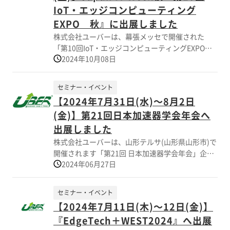
させて頂きました。お時間頂きまして ありがとう
IoT・エッジコンピューティング
ございました。
EXPO 秋』に出展しました
株式会社ユーバーは、幕張メッセで開催された
「第10回IoT・エッジコンピューティングEXPO
2024年10月08日
秋」に出展しました。 当展示会は¨生成AI¨¨DXの
活用¨¨データ分析と活用¨¨情報セキュリティ¨¨業
務効率化¨など、 デジタル領域をテーマとした12
セミナー・イベント
のIT専門展で構成いる国内最大規模のIT・DX展示
【2024年7月31日(水)～8月2日
会で国内外から多くのお客様がご来場されまし
(金)】第21回日本加速器学会年会へ
た。 「最適な小型エンクロージャー(筐体)設計と
生産対応」 最終的には実機による製品評価を要し
出展しました
ますが、お客様のご要望に応じて 簡易熱シュミレ
株式会社ユーバーは、山形テルサ(山形県山形市)で
ーションソフトウェア(Ansys Discovery)を活用
開催されます「第21回 日本加速器学会年会」企業
し、 冷却構造のカスタムケースの設計、製造も可
2024年06月27日
展示会へ出展しました 先端加速器研究とその応用
能です。 会場では電子機器用の筐体の熱対策、防
に携わる研究者・技術者が一堂に会し、意見や情
塵・防水、軽量化、無線対応などの課題解決に向
報を交換しながら今後の発展を議論する場とし
セミナー・イベント
けて様々な実例を紹介させていただき御好評を賜
て、毎年、日本加速器学会年会を主催しておりま
【2024年7月11日(木)～12日(金)】
りました。
す。当社は企業展示に製品出展して、関連製品や
『EdgeTech＋WEST2024』へ出展
最新の技術情報に関しまして意見交換、情報提供