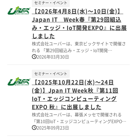
セミナー・イベント
る総合見本市です。 株式会社ユーバーのブースで
【2026年4月8日(水)～10日(金)】
は、防塵防水や熱対策・虫害対策・対候性を考慮
Japan IT Week春『第29回組込
した鉄道分野でのニーズに応える多機能ケースを
紹介し御好評を賜りました。 皆様の御来場に心よ
み・エッジ・IoT開発EXPO』に出展
り御礼申し上げます。 開催日時 2025年11月26日
しました
(水)～29日(土) 10:00～17:00(最終日は
株式会社ユーバーは、東京ビックサイトで開催さ
16:00まで) 開催場所 幕張メッセ 4-8ホール（小
れる 「第29回組込み・エッジ・IoT開発
間番号L-76） 主催 産経新聞社 オーガナイザ
2026年03月30日
EXPO[春]」に出展しました。 当展示会は¨ソフト
ー 株式会社シー・エヌ・ティ
ウェア受託開発¨¨組込み・エッジコンピューティ
ング¨¨データセンター¨¨情報セキュリティ¨¨情報
セミナー・イベント
システム応援¨など、デジタル領域をテーマとした
【2025年10月22日(水)～24日
6つのIT専門展で構成される国内最大級のシステム
(金)】Jpan IT Week秋『第11回
開発・運用に関する総合展で国内外から多くのお
客様が来場されました。 「最適な小型エンクロー
IoT・エッジコンピューティング
ジャー(電子機器用筐体)設計と生産対応」 最終的
EXPO 秋』に出展しました
には実機による製品評価を要しますが、ユーバー
株式会社ユーバーは、幕張メッセで開催される
ではお客様のご要望に応じて 簡易熱シュミレーシ
「第10回IoT・エッジコンピューティングEXPO
ョンソフトを活用し空冷構造のカスタムケースの
2025年09月23日
秋」に出展しました。 当展示会は¨生成AI¨¨DXの
設計・製造も可能です。 会場では電子機器用筐体
活用¨¨データ分析と活用¨¨情報セキュリティ¨¨業