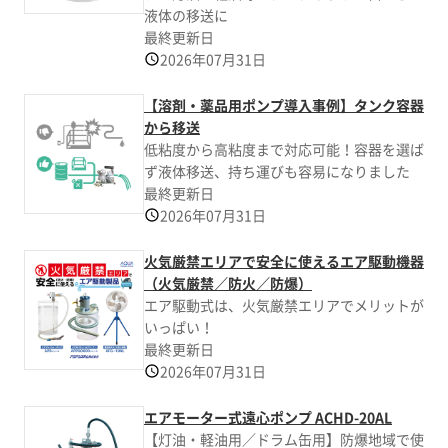
液体の移送に
最終更新日
2026年07月31日
【溶剤・薬品用ポンプ導入事例】タンク容器
から移送
低粘度から高粘度まで対応可能！容器を選ば
ず液体移送、持ち運びも容易になりました
最終更新日
2026年07月31日
火気厳禁エリアで安全に使えるエア駆動機器
（火気厳禁／防火／防爆）
エア駆動式は、火気厳禁エリアでメリットが
いっぱい！
最終更新日
2026年07月31日
エアモーター式遠心ポンプ ACHD-20AL
【灯油・軽油用／ドラム缶用】防爆地域で使