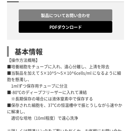
製品についてお問い合わせ
PDFダウンロード
基本情報
【操作方法概略】
■培養細胞をチューブに入れ、遠心分離し、上清を除去
■当製品を加えて 5×10^5～5×10^6cells/ml になるように細
胞を懸濁し、
1mlずつ保存用チューブに分注
■-80℃のディープフリーザーに入れて凍結
※長期保存の場合には液体窒素中で保存する
■保存された細胞を、37℃の恒温槽中で振とうしながら速やか
に解凍し、
適切な培地（10ml程度）で遠心洗浄
※詳しくは関連リンクをご覧いただくか、お気軽にお問い合わ