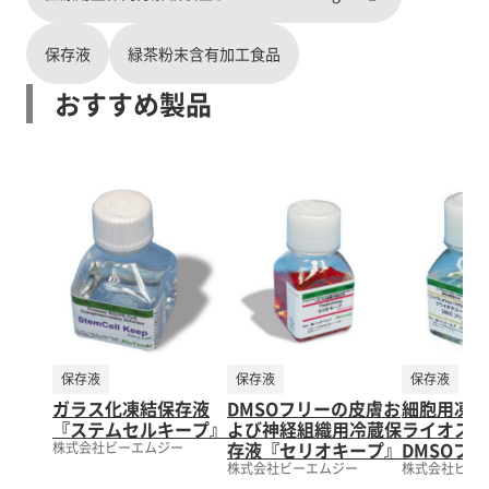
保存液
緑茶粉末含有加工食品
おすすめ製品
保存液
保存液
保存液
ガラス化凍結保存液
DMSOフリーの皮膚お
細胞用凍結
『ステムセルキープ』
よび神経組織用冷蔵保
ライオスカ
存液『セリオキープ』
DMSOフ
株式会社ビーエムジー
株式会社ビーエムジー
株式会社ビー