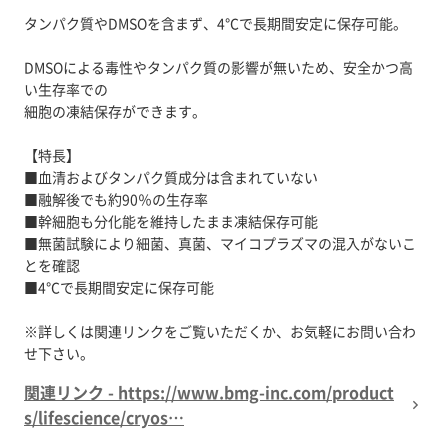
タンパク質やDMSOを含まず、4℃で長期間安定に保存可能。
DMSOによる毒性やタンパク質の影響が無いため、安全かつ高
い生存率での
細胞の凍結保存ができます。
【特長】
■血清およびタンパク質成分は含まれていない
■融解後でも約90％の生存率
■幹細胞も分化能を維持したまま凍結保存可能
■無菌試験により細菌、真菌、マイコプラズマの混入がないこ
とを確認
■4℃で長期間安定に保存可能
※詳しくは関連リンクをご覧いただくか、お気軽にお問い合わ
せ下さい。
関連リンク - https://www.bmg-inc.com/product
s/lifescience/cryos…