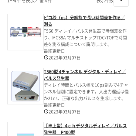
1～4 件を表示
／ 全 4 件
表示件数
ピコ秒（ps）分解能で長い時間差を作る／
測る
T560 ディレイ／パルス発生器で時間差を作
り、MCS8A マルチストップTDC/TOFで時間
差を測る構成について説明します。
最終更新日
2023年03月07日
T560型 4チャンネル デジタル・ディレイ／
パルス発生器
ディレイ時間とパルス幅を10ps刻みで4チャ
ンネル個別に設定できます。入出力遅延は僅
か21ns、正確な出力パルスを生成します。
最終更新日
2023年03月07日
【卓上型】4ｃｈデジタルディレイ／パルス
発生器 P400型