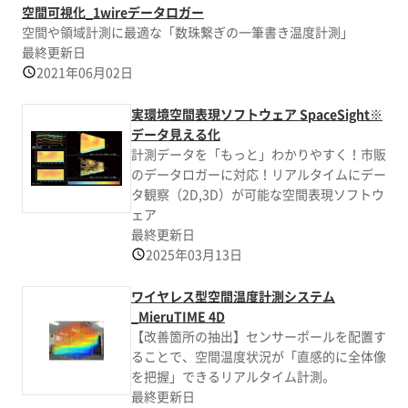
空間可視化_1wireデータロガー
空間や領域計測に最適な「数珠繋ぎの一筆書き温度計測」
最終更新日
2021年06月02日
実環境空間表現ソフトウェア SpaceSight※
データ見える化
計測データを「もっと」わかりやすく！市販
のデータロガーに対応！リアルタイムにデー
タ観察（2D,3D）が可能な空間表現ソフトウ
ェア
最終更新日
2025年03月13日
ワイヤレス型空間温度計測システム
_MieruTIME 4D
【改善箇所の抽出】センサーポールを配置す
ることで、空間温度状況が「直感的に全体像
を把握」できるリアルタイム計測。
最終更新日