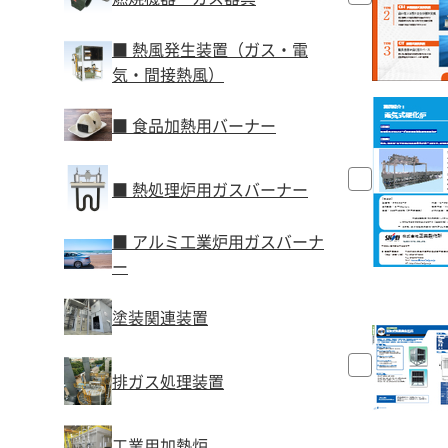
■ 熱風発生装置（ガス・電
気・間接熱風）
■ 食品加熱用バーナー
■ 熱処理炉用ガスバーナー
■ アルミ工業炉用ガスバーナ
ー
塗装関連装置
排ガス処理装置
工業用加熱炉