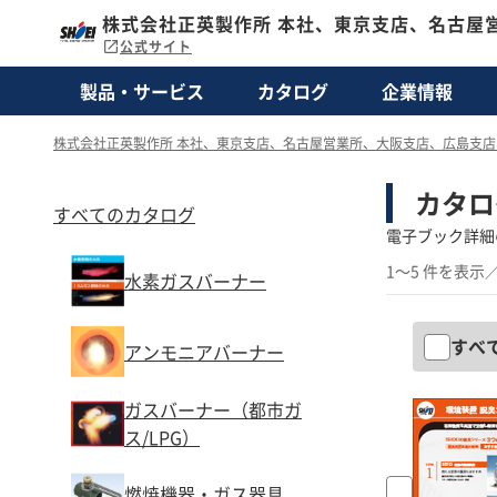
株式会社正英製作所 本社、東京支店、名古屋
公式サイト
製品・サービス
カタログ
企業情報
株式会社正英製作所 本社、東京支店、名古屋営業所、大阪支店、広島支
カタロ
すべてのカタログ
電子ブック詳細
1～5 件を表示
／
水素ガスバーナー
すべ
アンモニアバーナー
ガスバーナー（都市ガ
ス/LPG）
燃焼機器・ガス器具