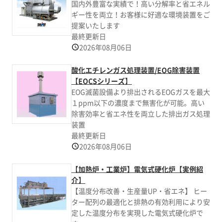
国内外豊富な実績で！高い分解率と省エネル
ギー性を両立！お客様に好適な環境装置をご
提案いたします
最終更新日
2026年08月06日
酸化エチレンガス処理装置/EOG除害装置
【EOCSシリーズ】
EOG滅菌設備より排出されるEOGガスを最大
１ppm以下の濃度まで無害化が可能。高い
除害効率と省エネ性を両立した排出ガス処理
装置
最終更新日
2026年08月06日
【加熱炉・工業炉】電気式硬化炉【実例紹
介】
【温度分布改善・生産量UP・省エネ】 ヒー
ター配列の最適化と排熱の有効利用により安
定した温度分布を実現した電気式硬化炉で