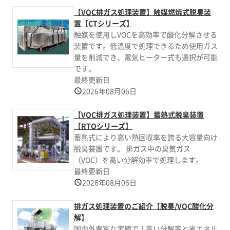
【VOC排ガス処理装置】触媒燃焼式脱臭装
置【CTシリーズ】
触媒を使用しVOCを高効率で酸化分解させる
装置です。低温度で処理できるため使用ガス
量を削減でき、電気ヒーター式も選択が可能
です。
最終更新日
2026年08月06日
【VOC排ガス処理装置】蓄熱式脱臭装置
【RTOシリーズ】
蓄熱式により高い熱回収率を誇る大容量向け
脱臭装置です。 排ガス中の臭気ガス
（VOC）を高い分解効率で処理します。
最終更新日
2026年08月06日
排ガス処理装置のご紹介【脱臭/VOC酸化分
解】
国内外豊富な実績で！高い分解率と省エネル