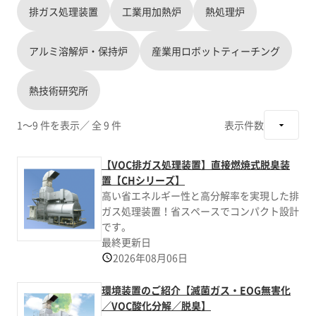
排ガス処理装置
工業用加熱炉
熱処理炉
アルミ溶解炉・保持炉
産業用ロボットティーチング
熱技術研究所
1～9 件を表示
／ 全 9 件
表示件数
【VOC排ガス処理装置】直接燃焼式脱臭装
置【CHシリーズ】
高い省エネルギー性と高分解率を実現した排
ガス処理装置！省スペースでコンパクト設計
です。
最終更新日
2026年08月06日
環境装置のご紹介【滅菌ガス・EOG無害化
／VOC酸化分解／脱臭】