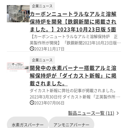
企業ニュース
カーボンニュートラルなアルミ溶解
保持炉を開発【鉄鋼新聞に掲載され
ました。】2023年10月23日版 5面
【カーボンニュートラルなアルミ溶解保持炉 正
英製作所が開発】 「鉄鋼新聞2023年10月23日版 5
2023年11月17日
面」に掲載されました。 工業用ガスバーナーおよ
び工業炉の専門メーカーである株式会社正英製作
企業ニュース
所（本社：大阪市平野区、代表：鎺（はばき）正
開発中の水素バーナー搭載アルミ溶
太）は、 自動車部品などアルミ鋳造現場の脱炭素
化が実現可能なアルミ溶解保持炉を開発しまし
解保持炉が「ダイカスト新報」に掲
た。 燃焼時にCO2を排出しない新型水素ガスバー
載されました。
ナーを溶解ラインに採用。 水素燃焼によって溶解
ダイカスト新報に弊社の記事が掲載されました。
されたアルミ溶湯の保持ラインには高効率浸漬ヒ
2023年3月30日付 ダイカスト新報 「正英製作所 水
ーターを配置することで、 “水素×グリーン電
2023年07月06日
素ガス溶解炉開発 研究所の実炉で検証開始」 ＊5
力”によるカーボンニュートラルが実現可能な熱源
月より開所しました熱技術研究所にて 水素ガスバ
構成となっています。 熱技術研究所に実機ベース
製品ニュース一覧 (11)
ーナーを用いたアルミ溶解検証テストを受け付け
のテスト炉を新設。水素燃焼の見学や、実際にア
ています。 お気軽にお問い合わせください。
ルミを溶解するテストを受付しています。 将来的
水素ガスバーナー
アンモニアバーナー