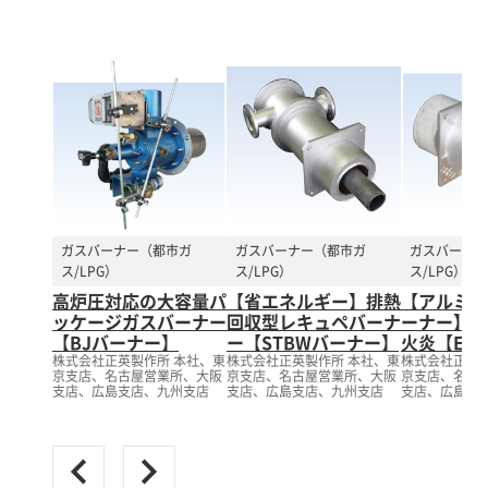
ガスバーナー（都市ガ
ガスバーナー（都市ガ
ガスバーナー
ス/LPG）
ス/LPG）
ス/LPG）
高炉圧対応の大容量パ
【省エネルギー】排熱
【アルミ保
ッケージガスバーナー
回収型レキュペバーナ
ーナー】高
【BJバーナー】
ー【STBWバーナー】
火炎【EI
株式会社正英製作所 本社、東
株式会社正英製作所 本社、東
株式会社正英製
京支店、名古屋営業所、大阪
京支店、名古屋営業所、大阪
京支店、名古
支店、広島支店、九州支店
支店、広島支店、九州支店
支店、広島支