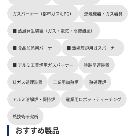
なエネルギー供給の見通しが立たないなか、これ
まで培った燃焼技術と熱源のハイブリッド化技術
ガスバーナー（都市ガス/LPG）
燃焼機器・ガス器具
を応用し製造業の脱炭素化に貢献してまいりま
す。
■ 熱風発生装置（ガス・電気・間接熱風）
■ 食品加熱用バーナー
■ 熱処理炉用ガスバーナー
■ アルミ工業炉用ガスバーナー
塗装関連装置
排ガス処理装置
工業用加熱炉
熱処理炉
アルミ溶解炉・保持炉
産業用ロボットティーチング
熱技術研究所
おすすめ製品