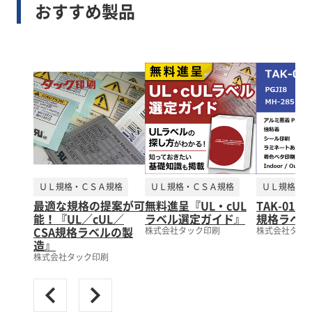
おすすめ製品
ＵＬ規格・ＣＳＡ規格
ＵＬ規格・ＣＳＡ規格
ＵＬ規格・Ｃ
最適な規格の提案が可
無料進呈『UL・cUL
TAK-01P
能！『UL／cUL／
ラベル選定ガイド』
規格ラベル
CSA規格ラベルの製
株式会社タック印刷
株式会社タッ
造』
株式会社タック印刷