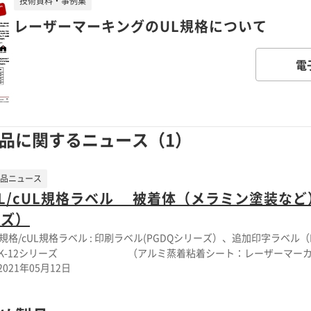
技術資料・事例集
レーザーマーキングのUL規格について
電
品に関するニュース（1）
品ニュース
L/cUL規格ラベル 被着体（メラミン塗装など
ーズ）
L規格/cUL規格ラベル : 印刷ラベル(PGDQシリーズ）、追加印字ラベル（PGJI
K-12シリーズ （アルミ蒸着粘着シート：レーザーマーカ用） 追加被着体 ： メラミン塗装(Mel
2021年05月12日
utylene terephthalate) ポリウレタン塗装(Polyurethane paint)
タン粉体塗装(Polyurethane powder paint) 使用環境 ： -40℃ ～ 100℃（室内・屋外） 詳細カタログNo. PGDQ2/8（UL規
・印刷ラベル） ・TAK-12UC PGJI2（UL規格・追加印字ラベル） ・TA