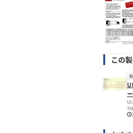
この製
製
U
U
TA
ポリブチレン(Polyb
ポリウレ
格