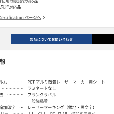
物質使用制限指令対応品
ertification ページへ
製品についてお問い合わせ
報
ルム ……… PET アルミ蒸着レーザーマーカー用シート
……………… ラミネートなし
法 ………… ブランクラベル
……………… 一般強粘着
追加印字 … レーザーマーキング（銀地・黒文字）
リー ……… UL CUL PGJI2 / 8 追加印字ラベル