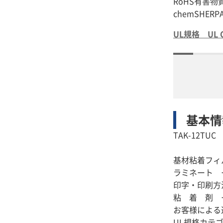
RoHS有害
UL規格 UL C
基本情
TAK-12TUC
基材粘着フィ
ラミネート 
印字・印刷方
粘 着 剤 
お客様による
UL規格カテゴ