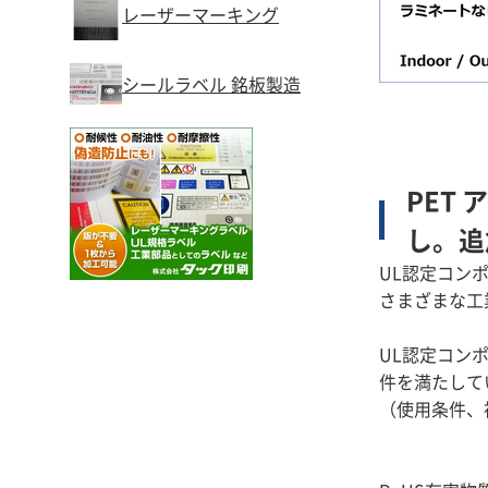
レーザーマーキング
シールラベル 銘板製造
PET
し。追
UL認定コン
さまざまな工
UL認定コン
件を満たして
（使用条件、