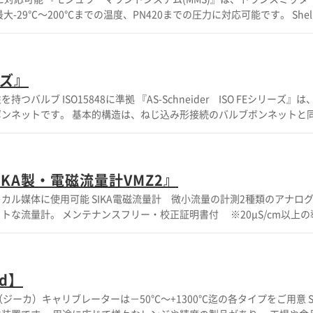
 詳しくはカタログをご覧頂くか、お気軽にお問い合
応 ■PN420までの圧力に対応 ■Shell(R)のMESC規格に準拠 ※詳しくはカ
い。
ーズ』
SO FEシリーズ』は、ニードルバ
バルブボンネットと同一ですが、
吸収用の皿バネ座金が追加で取付けてあります。 ステム部から受ける高
 【特長】 ■ステム部の高硬度コーティングによる
ール部への最小限の摩耗 ■非接液部もSUS316を使用、腐食性雰囲気
による、ステム部の保護 詳しくはカタログをご覧頂くか、お気
KA製・電磁流量計VMZ2』
スクリューボンネットタイプ・ニードルバルブ、マニホールド ■スクリュ
流量の計測2種類のアナログ出力対応 圧
フランジ形接続のOS&Y ボンネット付きニードルバルブ、モノフランジ 他 ※
な流量計。 メンテナンスフリー・校正証明書付 ※20µS/cm以上の
せ下さい。
L/ｍ ～ ◆2種類のアナログ出力 4～20mA 0.5～10V ◆3A～25A
、濃度等に影響を受けない 【用途：流体の調配合・管理・監視
ート業界 ◆チラー等の冷却機 ◆業務用食洗器 ◆設備の洗浄、洗剤
Blue投与（SCRシステム） ◆微小流量の薬品の調配合 ※詳しくはカタログ
id】
造メーカー】 SIKA（ジーカ）社 創業1901年 ドイツ計測機器メー
ジーカ）キャリブレーターは－50℃～+1300℃迄の各タイプをご用意 S
セス接続：POMまたはPVDF O