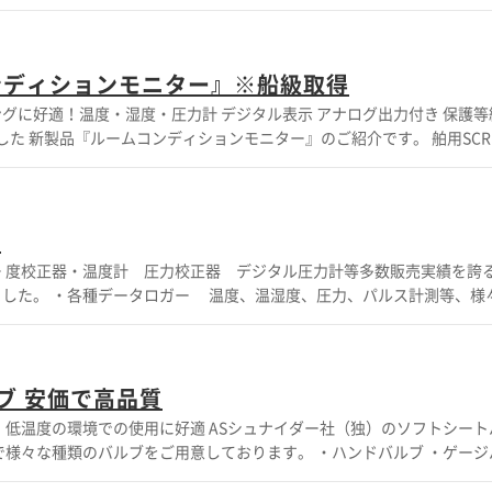
部が無い（圧力損出が少ない） ・アナログ出力可能 ■カルマン式流量計
ーション +・可動部品が少なく、機械的摩耗が少ない ・センサー部がカプ
径タイプを用意（32A 40A） ■タービン式流量計 VTシリーズ
 ・高精度 ■パドル式フロースイッチ 豊富な製品群 実
ンディションモニター』※船級取得
ドより資料をご覧ください。 お問
温度・湿度・圧力計 デジタル表示 アナログ出力付き 保護等級IP65 舶
ダウンロードより資料をご覧ください。 お問い合わせもお気軽にどうぞ
発した 新製品『ルームコンディションモニター』のご紹介です。 舶用SC
以外の用途にはタイプ：RCM890を推奨しております。 【特長】 ●汚れ
ル表示器 アナログ出力(4種） ●バックライト付 ・グラフ表示可能 【ス
は変更
等
 精度  湿度 ±2.5 % RH @ 10...90 % RH
通
等、様々な機能を
..20 mA ・0...20 mA ・0...10 V ・0...5 V ※各種船級取得
・エネルギー分野での様々なソリューションを構築しております。 この
自治体、医療機関、教育関連機関など幅広い分野への納入実績がございます
力の校正器のご提案も可能ですので合わせてご相談ください その他機能や詳
ブ 安価で高品質
様々な種類のバルブをご用意しております。 ・ハンドバルブ ・ゲージ
t Recorder 詳しくはカタログをご覧頂くか、お気軽にお問い