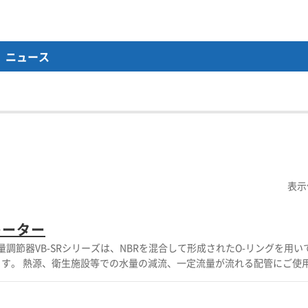
ニュース
表示
レーター
流量調節器VB-SRシリーズは、NBRを混合して形成されたO-リングを用い
す。 熱源、衛生施設等での水量の減流、一定流量が流れる配管にご使
付けるだけで流量を制限 ・簡単な設置 ・コ
せ】【カタログダウンロード】からお願