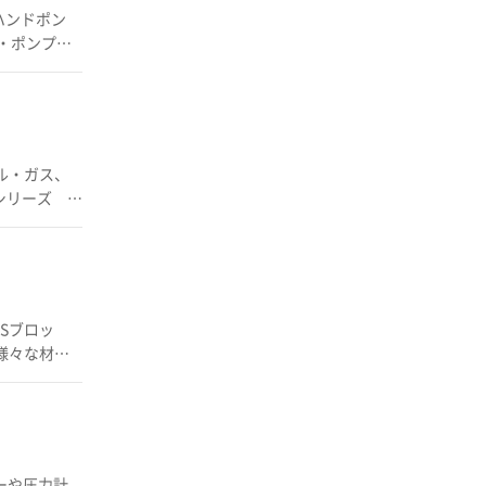
ハンドポン
n(32A：
【特
と液圧
 例） ク
フトウェアは
Eシリーズ マ
ホールドで
ド等 ■材質
※詳し
・ステンレ
ターや圧力計