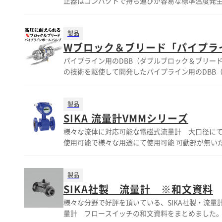
正器はコンパクトで持ち運びが容易な標準温度発生
リング：EPDM 電極及びアースリング：ステンレス鋼
理など幅広い分野でご利用頂いております。 ※簡易
20mA 0.5～10V ◆3A～25Aのラインナップ
電対、測温抵抗体等のセンサーを簡単な操作で校正可
度や比重粘度、濃度や伝導率に影響を受けない ◆
他、表面温度センサー校正 黒体による放射温度計校正
製品
ー ◆
の、バリデーション業務に適合 ■ドイツ公的機関
Wブロック＆ブリード「パイプラ
得可能 ■コンパクト設計で持運び可能。現場・フィールド
パイプライン用のDBB（ダブルブロック＆ブリー
https://pr.mono.ipros.com/toyoshing
の技術を駆使して開発したパイプライン用のDBB（ダブルブロック
ンロード、又はお問い合わせください。 ●詳しく
全性の向上 上流側、下流側各々に独立したボール
タログはSIKA製校正器のラインナップの抜粋に
す。 コンパクト設計により、 ・重量の軽減、 ・リークポイントの削減、 ・導入コスト・メンテナンスコストの削減 ・スペースの削減
させていただきます。 ※詳しくは
を実現 ボアサイズ1-2” にはフローティングボールバルブ ボアサイズ2-6” にはトラニオンボールバルブ を採用しております。 【特
製品
長】 ・漏洩排出基準ISO 15848-1にて試験・
SIKA 流量計VMMシリーズ
標準仕様にて防塵防滴加工 IP68 ・ポジションインジケーターにて継続的に
様々な流体に対応可能な電磁式流量計 大口径にて使用可能でメンテナンスフリー
しくはお問合せください。 ボアサイズ1-2” にはフローティングボールバルブ ボアサイズ2-6” にはトラニオンボールバルブ を
使用可能で様々な用途にて使用可能 可動部が無いため経
採用しております。
200A （フランジ接続） 最高流体温度：180℃（オプショ
テナンスフリー ■クイックレスポンス ■アラーム機能付タイプあり(流量
製品
SIKA社製 流量計 ※和文資料
様々な分野で好評を頂いている、SIKA社製・流量計
量計 フロースイッチの和文資料をまとめました。 ■電磁式流量計 VMZ2 高精度 1％～ +・微小流量の測定 ・様々な媒体で使用