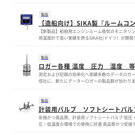
能 （導電率20（50）µS以上の流体） ・計測管内に可動
VVXシリーズ 使用流体 水及び水溶液 アプリケ
汚れ等に強い ・HVAC分野での実績多数 ・カルマン式では珍しい大口
製品
使用流体 主に水 粘度少ない水溶液 アプリケーション ・コンパクト設計
【造船向け】SIKA製『ルームコ
績多数 様々な口径に対応可能、動作点等のカスタマイズも可能です ※詳細は下記PDFダウンロー
【新製品】船舶用エンジンルーム吸気のモニタリングに好適！
い合わせもお気軽にどうぞ。 ※詳細は下記PDF
用温度計で高い実績を誇るSIKA社(ドイツ）が開
船舶用エンジンルーム吸気のモニタリングに好適です。 舶用
に強い操作パネルを採用 ●温度・湿度・圧力計・デジタ
ク】 耐振試験：4G 温度レンジ -40+85℃ 湿度レンジ 0..100% RH 圧力レンジ 300...1200mbar ※トランスミッターの出力レンジ
製品
可能 測定媒体 空気 センサー長さ： 38ｍｍ センサー径： 10ｍｍ 材質：1.54571（SUS316T相当) 保護等級 IP65 ※詳細は下記
ロガー各種 温度 圧力 湿度 
ダウンロードボタンよりPDFをご覧ください。 ※ダウンロードのカタログは英語版です。
測定および記録の効率化へ実績多数のデータロガー 度校正器・温度計 圧力校正器 デジタル圧力計等多数販売実績を誇る東洋信号
20...60 °C (typ.)  温度 ±0.3 K  圧力 ±1.0 mBar @ 950...1050 mbar (typ.) 各値に設定可能なアナログ出力 各計測ごとに設定可能で
信社に、新たにデーターロガーの製品群が加わりました。 ・各種データロガー 温度、温湿度、圧力、パルス計測
す。 ・4.
持つ高精度タイプのデータロガーは、 食品・医療
のあるデータロガーは、民間企業をはじめ、官庁、
アプリケーション等、ご気軽にご相談下さい。 温度・圧
製品
細については、お問合わせ下さい。
計装用バルブ ソフトシートバル
安価かつ高品質、計装用ソフトシートバルブ 低圧・低温度の環境での使用に好適 ASシュナイダー社（独）のソフトシートバルブ 低
圧・低温度の環境での使用に好適 高品質かつ安価で
ルチポートバルブ ・マニホールド -3VALVE・ 5VALVE -Equalizer -Char