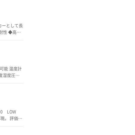
る様々な試験デ
度湿度圧力
0 LOW
現。 評価試
ルフリーの接