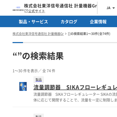
株式会社東洋信号通信社 計量機器Gr
JA
公式サイト
製品・サービス
カタログ
企業情報
株式会社東洋信号通信社 計量機器Gr
[]の検索結果1～30件(全74件)
“”の検索結果
1～30 件を表示
／ 全 74 件
製品
流量調節器 SIKAフローレギュ
流量調節器 SIKAフローレギュレーター SIKAの
体に応じて開閉することで、流量を一定に制限しま
導入により水やエネルギー資源を75％程度節約する事も可能となります。 【特長】 ・取り
ンパクトな形状 ・コスト削減(エネルギー節約)に ・各公共施設に導入 ※詳細は【お問い合わ