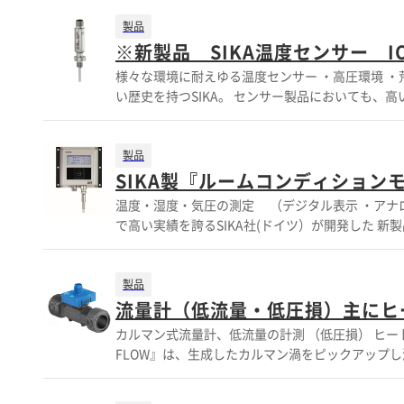
合わせ下さい。 ASシュナイダー社のソフトシートバル
ブ ・ゲージバルブ ・マルチポートバルブ ・マニホールド -3VALVE・ 5V
製品
くか、お気軽にお問い合わせ下さい。
※新製品 SIKA温度センサー IO
様々な環境に耐えゆる温度センサー ・高圧環境 ・荒天 ・エネルギー関連 ・空調 等の分野での実績 舶用温度計の老舗メーカーとして長
い歴史を持つSIKA。 センサー製品においても、高い耐振性、
耐久性 ◆Made in Germanyブランド ◆製造
ータに対応いたします 詳しくはカタログをご覧頂くか、お気軽にお問い合わせ下さい。 【特徴】 ■測温抵抗体 −50〜＋200℃ ■ヘッ
ドタイプBにはIo-Linkトランスミッターを収納 ■M12端子によるシンプルな接
製品
能や詳細については、お問合わせ下さい。
SIKA製『ルームコンディションモ
温度・湿度・気圧の測定 （デジタル表示 ・アナログ出力）を1つのセン
で高い実績を誇るSIKA社(ドイツ）が開発した 
の計測（表示・出力）が可能です。 【特長】 ●温度・湿度・気圧の測定 ●デジタル表示器 アナログ出力(4種） ●汚れに強い操作パ
ネルを採用 ●バックライト付 ・グラフ表示可能 【スペック】（マルチセンサ－E03使用時） 温度レンジ -40+85℃ 湿度レンジ 0..100%
RH 圧力レンジ 300...1200mbar ※トランスミッターの出力レンジは変更可能 測
製品
径： 10ｍｍ 材質：1.54571（SUS316Ti相当) 保護等級 IP65 ※詳細は下記ダウンロードボタン
流量計（低流量・低圧損）主にヒー
（マルチセンサーE03 使用時）  湿度 ±2.5 % RH @ 10...90 % RH 20...60 °C (typ.)  温度 ±0.3 K  圧力 ±1.0 mBar @ 950...1050
カルマン式流量計、低流量の計測 （低圧損） ヒー
mbar (typ.) 各値に設定可能なアナログ出力 各計測
FLOW』は、生成したカルマン渦をピックアップ
験用サンプルの無償提供可能です、お気軽にお申し付けください。 ※数
ナンスフリー） ◆ガラス繊維強化されたPPS樹脂