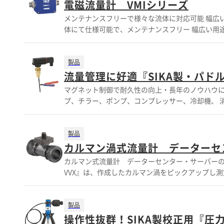
電磁流量計 VMIシリーズ
メンテナンスフリーで様々な流体に対応可能 幅広い用途にて使用できます。 可動部がない構造（圧力損出が生じません。） 様々な流
体にて仕様可能で、メンテナンスフリー 幅広い用途にて使用できます。 ※微小流量の計測に優れたV
【製造メーカー】 SIKA（ジーカ）社 創業1901年 
250l/min(口径による） 【材質】 ボディ：アルミニウム合金 プロセス接続：ステンレススティール 計測管：PEEK-GF30 Oリング：
EPDM/FKM（オプション） 電極及びアースリング：ステンレス鋼316L 特徴 ◆微小流量の計測 0
製品
力 4～20mA 0.10V ◆2A～20Aのラインナ
流量管理に好適『SIKA製・パド
響を受けない ◆可動部のない設計。メンテナンスフ
マグネット制御で耐久性の向上・長年のノウハウに
校正証明書
プ、チラー、ポンプ、コンプレッサー、冷却機、 
す。 樹脂やSUSのパドルを選択する事により、
件下にて実流量による検知が行えます。 【特長】 ■マグネットの反発を利用、機械的劣化が少なく長寿命 ■圧力損失がごく僅か ■耐
酸化に優れ、火花の発生も防ぐリードスイッチを採
製品
イプ（8～50A）、直接取付タイプ（20～200A）の2タイプ ■保護等級
カルマン渦式流量計 データーセ
い合わせもお気軽にどうぞ。 【製造メーカー】 SIKA（ジーカ）社 創業1901年 ドイツ計測機器メーカー（ISO9001認定工場） 【主な
カルマン式流量計 データーセンター・サーバーの冷
用途】 ◎減流時、増流時の警報（冷却水、潤滑油
VVX』は、作成したカルマン渦をピックアップし測定
り）の感知 ◎ポンプの空転防止 ◎漏水チェック 【その他の特長】 ■ベローズ部が無い構造でスイッチ部と接液部を完全に分離 ■機械
ラインナップになります。 【用途】冷却水の監視等 ・ヒートポンプ ・冷却水 チラー(水冷） ・IT 冷却(水冷）（データセンター）
的摩耗の少ないシステムを採用。安定性はもちろん、
《IT cooling （ITクーリング）Rack cooli
定が可能 ■RoHS指令、CEマーク等に対応 ■OEM仕様も
部の無い設計（メンテナンスフリー） ◆ガラス繊維強
製品
覧下さい。お問い合わせもお気軽にどうぞ。
たピエゾセラミック ◆測定レンジ [1：20] ◆10
操作性抜群！SIKA製校正用『圧