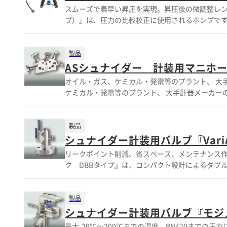
細は仕様・スペックの項を参照下さい） ◆冷媒R290対応 ※詳しくはカタログをご覧頂くか、お気軽にお問い合わせ下
スムーズで素早い昇圧を実現。昇圧後の微調整レン
■レンジ ・2～40L/min(15A：VVX15) ・5～80L/
プ）』は、圧力の比較校正に使用されるポンプです。 S
VVX32) ・22～440L/min(40A：VVX40) ■精度：±2%(FS) ■流体温度：～+90℃ ■圧力定格：PN10 ■材質：樹脂・真鍮・SUS IO-
求められるスムーズで素早い昇圧 ・昇圧後の圧力の微調整の広範囲化 SIKA製ハンドポンプは空圧式
Link機能(オプション）概要 プロセスデータ ・流量 ・温度 ・デバイスのステータス -デバイスチェック（エラーチェック） ・テスト
圧力の生成が容易です。 デジタル圧力計と組み合わ
シーケンス アクティブ ・流量が仕様外 温度が仕様外 ・流
長】 ポンプ ◆スムーズで素早い昇圧 ◆圧力の微調整レ
製品
体積のパラメータ化 周波数出力のパルスレートのパ
（700bar 1000bar）のハンドポンプ 「SIKA製デジタル 圧力表示器」 ◆JCSS、A2LA、DAkkS等、幅広い校正証明書に対応 ◆ご希望
ASシュナイダー 計装用マニホ
リープ抑制 - 測定範囲の開始をシフト テスト シ
の測定範囲、精度に合わせ、多用なラインナップから提案可能 ※製品の詳細は、PDF資料をダウンロード
メーカーサイトよりダウンロード可能
オイル・ガス、ケミカル・発電等のプラント、 大手計器メーカーの圧力計・トランスミッター等にて実績が多数！ オイル・ガス、
い。 【仕様】 ■ポンプ方式 ・空圧(～60bar) ・液圧(～1000bar) ■表示器 ・デジタル(～2500ar) ■精度：±0.025～0.5％(フ
ケミカル・発電等のプラント、 大手計器メーカーの圧
ルスケール)の各タイプ ※詳しくは
ニホールド』は、 2 3 5バルブ、L型、Y型、フ
す。 コンパクトな設計で、ステンレスの他、Alloy、Duplex、チタン等様々な材質をご用意しております。 また、OS&Yタイプや
ISO15848準拠タイプ、寒冷地仕様(-55℃)タイプ -1
製品
覧頂くか、お気軽にお問い合わせ下さい。 【仕様】 
シュナイダー計装用バルブ『Vari
・ステンレス、Alloy、Duplex、チタン等 ■対応環
リークポイント削減、省スペース、メンテナンス作業の軽減 計装用ダブルブロック・アンド・ブリード バルブ等
くはカタログをご覧頂くか、お気軽にお問い合わ
ク DBBタイプ』は、コンパクト設計によるダブルブロック&ブリードバルブです。 
をご用意しております。 帯電防止設計の当製品は、ASME16
ログをご覧頂くか、お気軽にお問い合わせ下さい。 【仕
ス、Alloy、Duplex、チタン等 ■ASME16.5 API607 EN12266NACE
製品
合わせ下さい。
シュナイダー計装用バルブ『モジュ
最大-29℃～200℃までの温度、PN420までの