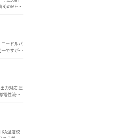
い力を吸収す
での使用も可
ーボンネッ
詳し
導電性流体
のラインナッ
・添加剤の投
カー
IKA温度校