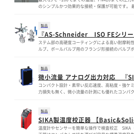
のシンプルかつ効果的な接続・保護が可能です。 最大-29℃～200℃までの温度、PN420までの圧力に対応可能です。 Shell(R)のMESC
規格に準拠。取付プレートやシールポット等、様々な備品をご用意しております。
わせ下さい。 【仕様】 ■最大-29℃～200℃までの温度に対
タログをご覧頂くか、お気軽にお問い合わせ下さ
製品
『AS-Schneider ISO FEシリ
ステム部の高硬度コーティングによる高い耐摩耗性を持つバルブ ISO15848に準拠 『AS-Schneider I
ルブ、ボールバルブ用のフランジ形接続のバルブボンネットです。 基本的構造は、ねじ込み形接続の
OS&Yボンネットのニードルバルブには、熱膨張
る為に、ステム部と先端部の接続部は特製スラストベアリングを使用しています。
高い耐摩耗性 ■無回転ステム式による低操作力、シ
製品
能 ■ベローズ式バルブの安価な代替品 ■カラーコーティングキャップ
微小流量 アナログ出力対応 『SI
軽にお問い合わせ下さい。 【ラインアップ】 ■
コンパクト設計・素早い反応速度、高粘度・強ケミカル媒体に使用可能 SIKA電磁流量計 微小
トタイプ・ボールバルブ、Vari-ASマニホールド ■
力損失も無く、微小流量の計測にも優れたコンパクト
くはカタログをご覧頂くか、お気軽にお問い合わ
の計測が可能 【特徴】 ◆微小流量の高精度な計測 0.1
プ ◆軽く、コンパクトな省スペース設計 ◆媒体の温度や比重、粘度
等 例】 ◆農業用噴霧器 ◆セメント・コンクリ
製品
与 ◆水、肥料、殺菌剤・殺虫剤の投与 ◆排ガスの洗浄 Ad
SIKA製温度校正器 【Basic&Sol
をご覧下さい。お問い合わせもお気軽にどうぞ。 【製
温度計やセンサーを簡単な操作で検査校正 SIKA（
（ISO9001認定工場） 【対応測定レンジ】 0.1L/min～250l/min 【材質】 ボディ：ABS 計測管及びプロ