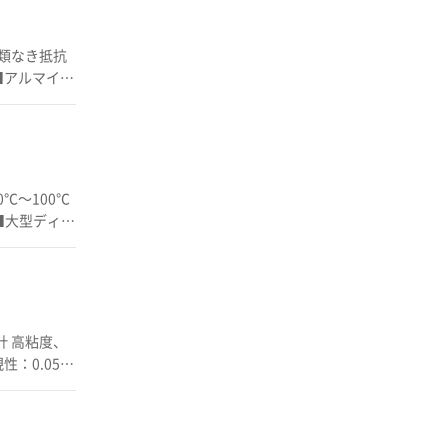
エネルギー
比類なき抵抗
タイプや
の他