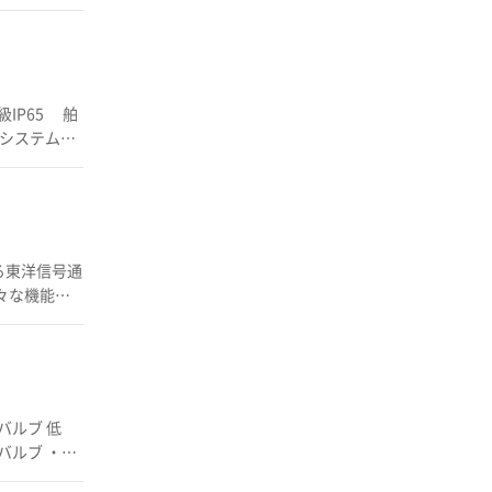
セル化され、
。
Rシステム・
ペッ
信頼と実績
。 各種
バルブ ・マ