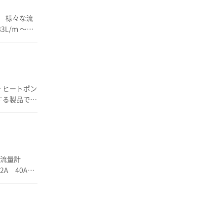
3L/min～
や伝導率に影
ない構造 ◆
 ヒートポン
する製品で
さまざまな条
■パイプ付タ
渦式流量計
ミ（詰ま
A 40Aの
動作点の設
プセル化され
k 対応 (詳