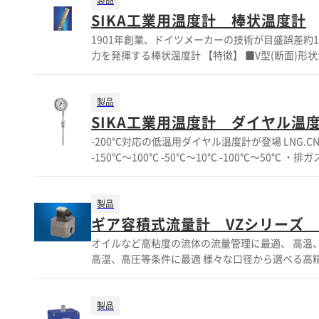
いします。 SIKAの流量調節器VB-SRシリーズは、NBRを混合して形成されたO-リングを用いており、 流体に応じて開閉することで、
製品
流量を一定に制限します。 熱源、衛生施設等での
SIKA工業用温度計 棒状温度計
資源を75％程度節約する事も可能となります。 【特長】 ・取り付けるだけで流量を制限 ・簡単な設置 ・コンパクトな形状 ・コスト削
1901年創業、ドイツメーカーの技術が目盛誤差約1
減(エネルギ
力を発揮する棒状温度計 【特徴】 ■V型(断面)形状が外部からの損傷を防ぎ 表示部のガラス板無しでも堅牢なデザイン ■アルマイト
加工された美しい金色で、汚れや腐食に強く 海水、酸、アルカリ類への比類なき抵抗力を発揮 ■表示部360°回転型や低価格プラス
チックタイプもご用意 ■ガラス管交換により、コスト削減 ・もし割れてしまっても簡単に交換可能なガラス管 
の型式が刻印されており、世界60ヶ国以上の販売網でオーダー可能 ・温度範囲は−60℃〜＋650
製品
以下は石油系、300℃以上は水銀が封入 ・低温度計はプリズム方式を採用 温度線が幅広く、大変読み取り易い ※ダウンロード
SIKA工業用温度計 ダイヤル温
のカタログは英語版です その他機能や詳細については、お問合わせ下さい。 ※ダウンロードのカタログは英語版です その他機能
-200℃対応の低温用ダイヤル温度計が登場 LNG.CNG等のアプリケーションに最適な低温用温度計が登場 ・温度レンジ -200℃～100℃
や詳細については、お問合わせ下さい。
-150℃～100℃ -50℃～10℃ -100℃～50℃ ・排ガス用 +650℃ ・キャピラリー式等各種取り揃えております。 【特徴】 ■大型ディー
ゼルエンジンに多数実績あり ■高粘度の液体をケ
太陽電池を使ったソーラーテンプ等もご用意 ■その他、リモート式やスイッ
作可能 □ダウンロードのカタログは英語版で
製品
ギア容積式流量計 VZシリーズ
オイルなど高粘度の流体の流量管理に最適、 高温、高圧タイプ等も取り揃えております。 高精度タイプのギア容積式流量計 高粘度、
高温、高圧等条件に最適 様々な口径から選べる高精度タイプ 流体粘度：1～100 000ｍｍ3/ｓ 精度：±0.3％(指示精度) 再現性：0.05％
最大流体温度：-30～+120℃(150℃) 最大圧力：315
機能や詳細については、お問合わせ下さい。 ※そ
製品