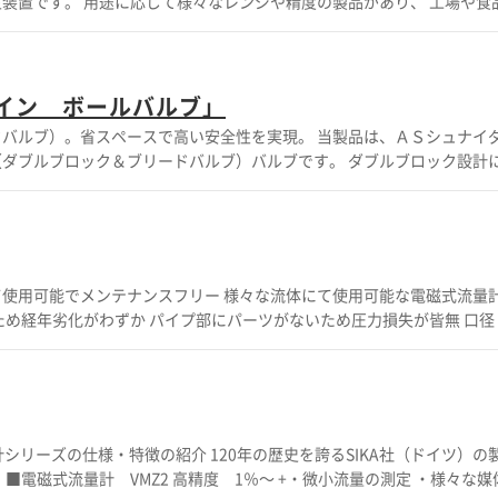
装置です。 用途に応じて様々なレンジや精度の製品があり、 工場や食
316L 特徴 ◆微小流量の高精度な計測 0.1L/ｍ ～ ◆2種類のアナロ
コントローラで操作が容易、フィールド（現場）での作業に適しています。
 （他サイズの電磁流量計はVMM、VMIを参照） ◆軽く、コンパクトな省スペー
能 ■－50℃～+1300℃の各タイプ ■ドライブロック、オイルバス（
可動部のない設計。メンテナンスフリー ◆様々な流体への耐性。メンテ
など、幅広い用途に適応（オプション） ■HACCP、ISO9000、G
圧力損失が発生しない構造 ◆校正証明書 ※詳しくはカタログをご覧下さい。お問い合わせもお気軽にどうぞ。
DAkkSによる校正証明の他、国内機関の校正証明書、トレーサビリティ
イン ボールバルブ」
で校正に ■低価格舶用向けタイプ(TP Basic Marin)は→
ドバルブ）。省スペースで高い安全性を実現。 当製品は、ＡＳシュナイ
o/product/detail/2001187814/ ■専用アダプタースリーブを製作可 ●詳しく
＆ブリードバルブ）バルブです。 ダブルブロック設計により ・安
はカタログをダウンロード、もしくはお問い合わせください。 ●掲載さ
弁とシートを有しており、 上流を遮断して、下流を開放する等、切り分
なります。 ●ご希望の温度レンジ、精度をお伝えいただければ、最適な機
カタログをダウンロード、もしくはお問い合わせください。
認証 ・双方向対応（流量方向） ・帯電防止設計かつ非破裂ステム設計 ・ギ
状態を指示 ※詳しくはカタログ・資料をダウンロード、も
 様々な流体にて使用可能な電磁式流量計 大口径で
年劣化がわずか パイプ部にパーツがないため圧力損失が皆無 口径：15A-
ン） 測定レンジ： 例 0-6.3㎥/h （15A) 0-１１３０㎥/ｈ （200A) 
) ■精度 ：±0.5％(読値) ■最高流体温度 ：90℃ ■最高周
囲温度 ：0～80℃ -20℃～100℃（オプション） ■流体圧力 ：16bar ■配管径 ：DN10 ■防水保護等級 ：IP67
シリーズの仕様・特徴の紹介 120年の歴史を誇るSIKA社（ドイツ）の
可