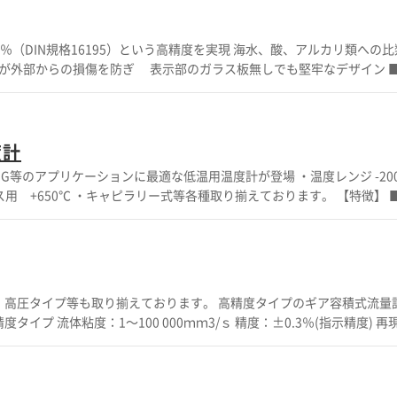
水量の減流、一定流量が流れる配管にご使用頂けます。 導入により水や
％（DIN規格16195）という高精度を実現 海水、酸、アルカリ類への
ー節約)に ・各公共施設に導入 ※詳細は【お問い合わせ】【カタログダウンロード】からお願いします。
裏側にはSIKA社
℃までの各レンジに対応 200℃
度計
ース内に封入し、耐振性が大幅にアップ ■さらに視認性の高いデジタル
チ機能付 安価なバイメタル式等、ご希望に合わせて製
す その他機能や詳細については、お問合わせ下さい。
barタイプ～400barタイプ ATEX防爆指令適合品（最高温度80℃の場合） ※そ
の他機能や詳細については、お問合わせ下さい。