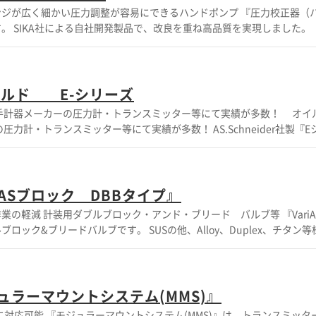
さい。 【仕様】
ジが広く細かい圧力調整が容易にできるハンドポンプ 『圧力校正器（
min(20A：VVX20) ・7～150L/min(25A：VVX25) ・12～250L/mi
IKA社による自社開発製品で、改良を重ね高品質を実現しました。 ・ポンプに
で6MPa、液圧式で100MPaまでの
せて圧力計の比較校正や圧力スイッチ等の動作確認の用途で使用します。 
量の平均 ・累積流量 ・最大流量 ・最小・最大温度 その他の機能 流量と
ンジの幅が広い ◆圧力レンジに応じて空圧（4bar 40bar 60bar）
ラメータ化 周波数出力のオフセット（ライフシグナル・流量無し時4HZ
ールド E-シリーズ
ーケンス - 流量と温度をシミュレート 工場出荷時の設定にリセット ※ソ
頂くかお問い合わせくださ
力計・トランスミッター等にて実績が多数！ AS.Schneider社製『
カタログをご覧頂くか、お気軽にお問い合わせ下さい。
ランジ付 －196℃対応 等、 様々なタイプがあるシュナイダー計装用マニ
96℃対応のバルブヘッド等 様々な環境に対応可能です。 詳しくはカタログをご
■タイプ ・2 3 5バルブ、L型、Y型、フランジ付、DBBマニフォール
ASブロック DBBタイプ』
境 ・OS&Yタイプ、ISO15848準拠タイプ、寒冷地仕様(-55℃)タイプ 
 『VariASブロッ
せ下さい。
SUSの他、Alloy、Duplex、チタン等様々な材質
.5、API607、EN12266NACE等の規格に準拠しております。 詳しくはカタ
様】 ■ダブルブロック&ブリードバルブ (DBB VALVE) ■材質 
等の規格に準拠 ※詳しくはカタログをご覧頂くか、お気軽にお問い
ラーマウントシステム(MMS)』
圧力に対応可能 『モジュラーマウントシステム(MMS)』は、トランスミッ