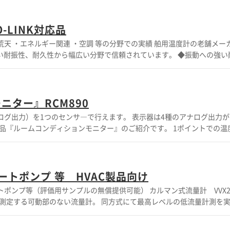
ブ 高品質かつ安価で様々な種類のバルブをご用意しております。 ・ハンドバル
ALVE -Equalizer -Chart Recorder 詳しくはカタログをご覧頂
-LINK対応品
耐久性から幅広い分野で信頼されています。 ◆振動への強い耐性 ◆高い
時、100％の工場試験 ◆OEMにも対応可能 ◆IOLINK対応品 ◆お客様の求め
続 □ダウンロードのカタログは英語版です その他機
ニター』RCM890
サ―で行えます。 表示器は4種のアナログ出力が可能 温度計
新製品『ルームコンディションモニター』のご紹介です。 1ポイントでの温
定媒体 空気 センサー長さ： 38ｍｍ センサー
よりPDFをご覧ください。 精度
トポンプ 等 HVAC製品向け
トポンプ等（評価用サンプルの無償提供可能） カルマン式流量計 VVX2
ごとに設定可能です。 ・4...20 mA ・0...20 mA ・0...10 V ・0...5 V
し測定する可動部のない流量計。 同方式にて最高レベルの低流量計測を実
に限りがございます。 【特長】 ◆可動部の無い設計（メンテ
（GF40%） ◆センサー部はカプセル化されたピエゾセラミック ◆メタ