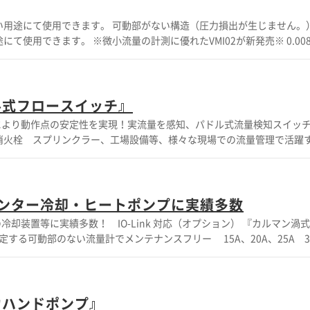
MI02が新発売※ 0.0083L/ｍ ～
ドイツ計測機器メーカー（ISO9001認定工場） 【対応測定レンジ】 0.008
.0083L/ｍ ～ ◆2種類のアナログ出
ップ （他サイズの電磁流量計はVMM、VMZを参照） ◆温度や比重粘度、濃度
ル式フロースイッチ』
リー ◆様々な流体への耐性。メンテナンスフリー ◆圧力損失が発生し
より動作点の安定性を実現！実流量を感知、パドル式流量検知スイッチ
消火栓 スプリンクラー、工場設備等、様々な現場での流量管理で活躍
水、油等、様々な流体にて使用する事が可能です。 又、パドル式のため、
用 ■スイッチはA接点・B接点の切替可能 ■動作点の微調整可能 
（防塵・防滴） IP65 ※詳しくはカタログをご覧下さい。お問
ンター冷却・ヒートポンプに実績多数
却装置等に実績多数！ IO-Link 対応（オプション） 『カルマン
など） ◎一定流量でのプログラム作動スイッチとして ◎フィルターのゴ
する可動部のない流量計でメンテナンスフリー 15A、20A、25A 32
長寿命・高品質も実現 ■口径は標準品にて8～200Aまで対応可能 ■
ng （ラッククーリング） CDU 等 サーバールームの冷却機器》 【特長】 ◆可動
対応。ニーズに合わせて材質や動作点の選択が可能 ※詳しくはカタログをご
化されたPPS樹脂（GF40%）15A 20A 25A ◆センサー部はカ
0％工場試験（流量） ◆ねじ接続もしくはクイックファスナー接続 ◆IO-Lin
力ハンドポンプ』