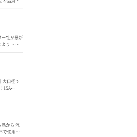
品の品質管
グ出力 4～
 ■熱
ス設計 ◆温
恒温槽）の
ナンスフリ
MPなどで
ー体系図を取
ダー社が最新
はカタログをダウ
れているカ
けが可能で
種をご案内
アボックスは
■メン
製品から 流