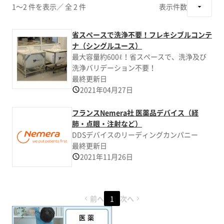
1～2 件を表示
／ 全 2 件
表示件数
省スペースで洗浄不要！フレキシブルコンテ
ナ（シングルユース）
最大容量約600ℓ！省スペースで、洗浄及び
洗浄バリデーション不要！
最終更新日
2021年04月27日
フランスNemera社 医薬品デバイス（経
肺・点眼・注射など）
DDSデバイスのリーディングカンパニー
最終更新日
2021年11月26日
前へ
1
次へ