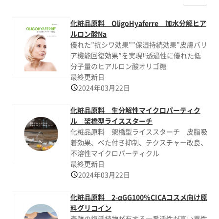
化粧品原料 OligoHyaferre 加水分解ヒア
ルロン酸Na
優れた”抗シワ効果””保湿持続効果”皮膚バリ
ア機能回復効果”を実現‼透過性に優れた低
分子量のヒアルロン酸オリゴ糖
最終更新日
2024年03月22日
化粧品原料 生分解性マイクロパーティク
ル 架橋型ライススターチ
化粧品原料 架橋型ライススターチ 皮脂吸
着効果、べた付き抑制、テクスチャー改良、
不溶性マイクロパーティクル
最終更新日
2024年03月22日
化粧品原料 2-αGG100％CICAコスメ向け原
料グリコイン
奇跡の復活植物が有する一番活性が高い異性