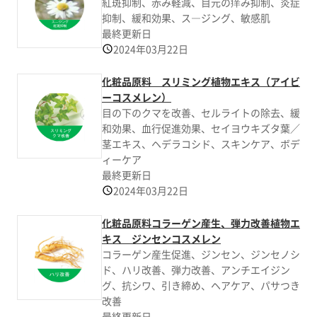
紅斑抑制、赤み軽減、目元の痒み抑制、炎症
抑制、緩和効果、ス―ジング、敏感肌
最終更新日
2024年03月22日
化粧品原料 スリミング植物エキス（アイビ
ーコスメレン）
目の下のクマを改善、セルライトの除去、緩
和効果、血行促進効果、セイヨウキズタ葉／
茎エキス、ヘデラコシド、スキンケア、ボデ
ィーケア
最終更新日
2024年03月22日
化粧品原料コラーゲン産生、弾力改善植物エ
キス ジンセンコスメレン
コラーゲン産生促進、ジンセン、ジンセノシ
ド、ハリ改善、弾力改善、アンチエイジン
グ、抗シワ、引き締め、ヘアケア、パサつき
改善
最終更新日