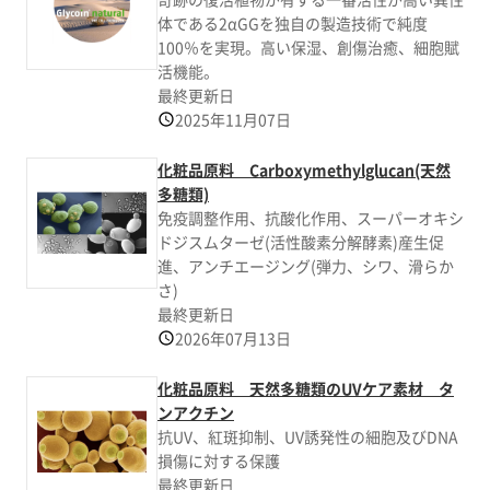
体である2αGGを独自の製造技術で純度
100％を実現。高い保湿、創傷治癒、細胞賦
活機能。
最終更新日
2025年11月07日
化粧品原料 Carboxymethylglucan(天然
多糖類)
免疫調整作用、抗酸化作用、スーパーオキシ
ドジスムターゼ(活性酸素分解酵素)産生促
進、アンチエージング(弾力、シワ、滑らか
さ)
最終更新日
2026年07月13日
化粧品原料 天然多糖類のUVケア素材 タ
ンアクチン
抗UV、紅斑抑制、UV誘発性の細胞及びDNA
損傷に対する保護
最終更新日