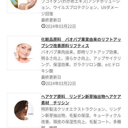
フコイダン(わかめエキス)アンチポリューシ
ョン、ウイルスプロテクション、UVダメー
ジ回復
最終更新日
2024年03月22日
化粧品原料 バオバブ果実由来のリフトアッ
プシワ改善原料リフティス
バオバブ果肉由来、即時リフトアップ効果、
明るさ向上、滑らかさ向上、アップサイクリ
ング、保湿効果、ガラクツロン酸、αヒドロ
キシ酸
最終更新日
2024年03月22日
ヘアケア原料 リンデン新芽抽出物ヘアケア
素材 チリシン
特許製法クリオエクストラクション、リンデ
ン新芽抽出物、毛髪の保湿、キューティクル
改善、頭皮の保湿性向上、毛髪コート、多糖
類、糖類