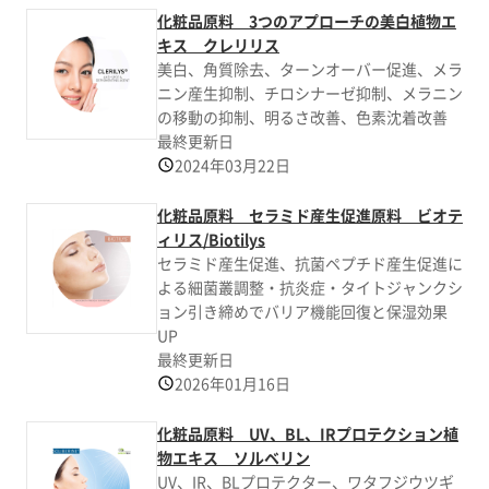
化粧品原料 3つのアプローチの美白植物エ
キス クレリリス
美白、角質除去、ターンオーバー促進、メラ
ニン産生抑制、チロシナーゼ抑制、メラニン
の移動の抑制、明るさ改善、色素沈着改善
最終更新日
2024年03月22日
化粧品原料 セラミド産生促進原料 ビオテ
ィリス/Biotilys
セラミド産生促進、抗菌ペプチド産生促進に
よる細菌叢調整・抗炎症・タイトジャンクシ
ョン引き締めでバリア機能回復と保湿効果
UP
最終更新日
2026年01月16日
化粧品原料 UV、BL、IRプロテクション植
物エキス ソルベリン
UV、IR、BLプロテクター、ワタフジウツギ