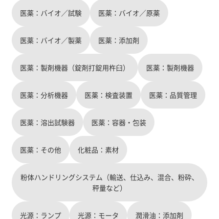
型 錠剤・顆粒コーティング装置 粉体用サンプラ
医薬：バイオ／試験
医薬：バイオ／原薬
ー IVIVC溶出試験機 BIO-DIS III 難溶性薬物の溶解性
改善用、機能性添加剤 洗浄バリデーション対応、
医薬：バイオ／製薬
医薬品製造用洗剤ファーマシップ 直打用乳糖に開
医薬：添加剤
発された造粒乳糖、スプレードライ乳糖 打錠用杵
臼 打錠時の圧縮時間を最大50％圧縮 機能性
医薬：製剤機器（錠剤打錠用杵臼）
医薬：製剤機器
ready-to-fillカプセル galenIQ イソマル水和物、他
【バイオ医薬関連製品】 シングルユースデプスフ
ィルター シングルユース ミキサーバッグシステム
医薬：分析機器
医薬：検査装置
医薬：品質管理
シングルユースアッセンブリーバッグ 培養バッグ
SafeCell 発熱性物質試験キット(MAT試験法)
医薬：溶出試験器
医薬：容器・包装
instaCELL 高精度インキュベーター AVATAR
ODYSSEY 生体模倣システム オーガンオンチップ、
他
医薬：その他
化粧品：素材
粉体ハンドリングシステム（輸送、仕込み、混合、粉砕、
秤量など）
光源：ランプ
光源：モータ
潤滑油：添加剤