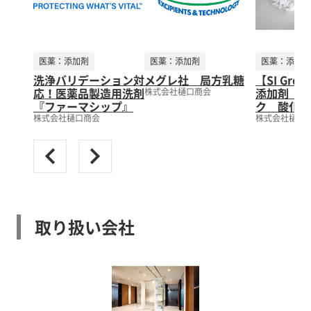
医薬：添加剤
医薬：添加剤
医薬：添加剤
洗浄バリデーション対
メグレ社 局方乳糖
【SI Gro
応！医薬品製造用洗剤
添加剤（プ
株式会社樋口商会
『ファーマシップ』
ク 酸化防
株式会社樋口商会
株式会社樋口
取り扱い会社