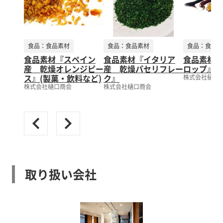
食品：食品素材
食品：食品素材
食品：食品素
食品素材『スペイン
食品素材『イタリア
食品素材『
産 乾燥オレンジピー
産 乾燥パセリフレー
ロップ』（
ス』(製菓・飲料など)
ク』
株式会社樋口
株式会社樋口商会
株式会社樋口商会
取り扱い会社