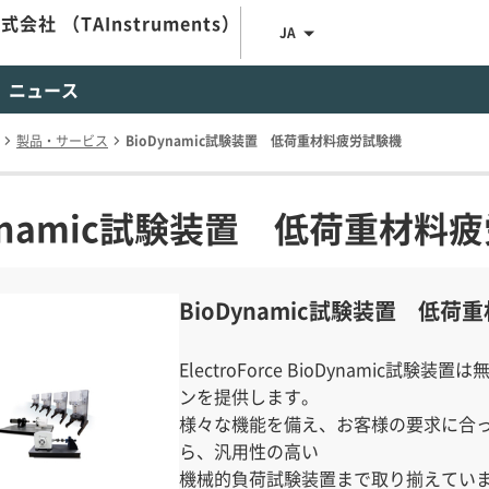
 （TAInstruments）
JA
ニュース
製品・サービス
BioDynamic試験装置 低荷重材料疲労試験機
Dynamic試験装置 低荷重材料
BioDynamic試験装置 低
ElectroForce BioDynami
ンを提供します。
様々な機能を備え、お客様の要求に合
ら、汎用性の高い