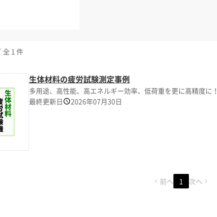
 全 1 件
生体材料の疲労試験測定事例
多用途、高性能、高エネルギー効率、低荷重を更に高精度に
最終更新日
2026年07月30日
前へ
1
次へ