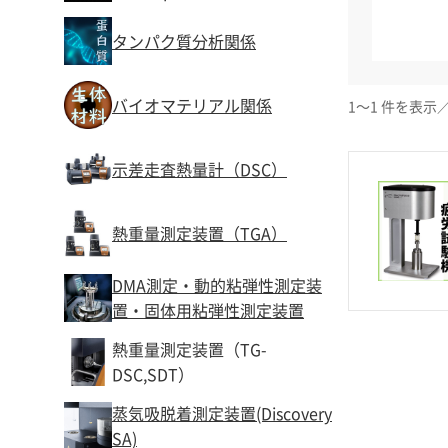
タンパク質分析関係
バイオマテリアル関係
1～1 件を表示
／
示差走査熱量計（DSC）
熱重量測定装置（TGA）
DMA測定・動的粘弾性測定装
置・固体用粘弾性測定装置
熱重量測定装置（TG-
DSC,SDT）
蒸気吸脱着測定装置(Discovery
SA)