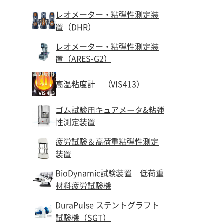
レオメーター・粘弾性測定装
置（DHR）
レオメーター・粘弾性測定装
置（ARES-G2）
高温粘度計 （VIS413）
ゴム試験用キュアメータ&粘弾
性測定装置
疲労試験＆高荷重粘弾性測定
装置
BioDynamic試験装置 低荷重
材料疲労試験機
DuraPulse ステントグラフト
試験機（SGT）