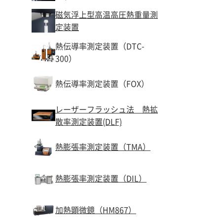
磁気浮上型高温高圧熱重量測
定装置
熱伝導率測定装置（DTC-
300）
熱伝導率測定装置（FOX）
レーザーフラッシュ法 熱拡
散率測定装置(DLF)
熱膨張率測定装置（TMA）
熱膨張率測定装置（DIL）
加熱顕微鏡（HM867）