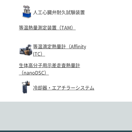
人工心臓弁耐久試験装置
等温熱量測定装置（TAM）
等温滴定熱量計（Affinity
ITC）
生体高分子用示差走査熱量計
（nanoDSC）
冷却器・エアチラーシステム